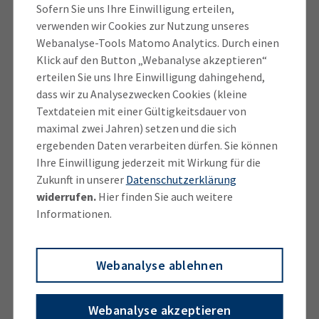
Konstituierende IHK-
Sofern Sie uns Ihre Einwilligung erteilen,
Mandat für die IHK-Vollversammlung gewonnen.
verwenden wir Cookies zur Nutzung unseres
Vollversammlung kommt in München
Webanalyse-Tools Matomo Analytics. Durch einen
zusammen ‎
Klick auf den Button „Webanalyse akzeptieren“
erteilen Sie uns Ihre Einwilligung dahingehend,
dass wir zu Analysezwecken Cookies (kleine
Zum Stichtag 7. Mai waren rund 400.000
Textdateien mit einer Gültigkeitsdauer von
Mitgliedsunternehmen der größten IHK in
maximal zwei Jahren) setzen und die sich
Deutschland aufgerufen, ihre Vertreter für die
ergebenden Daten verarbeiten dürfen. Sie können
Vollversammlung und für 20 Regionalausschüsse zu
Ihre Einwilligung jederzeit mit Wirkung für die
bestimmen. 183 Kandidaten bewarben sich um einen
Zukunft in unserer
Datenschutzerklärung
der 71 per Direktwahl zu vergebenden Sitze in der
widerrufen.
Hier finden Sie auch weitere
Informationen.
Vollversammlung. 20 Sitze gingen per Satzung an die
Vorsitzenden der 20 IHK-Regionalausschüsse.
Webanalyse ablehnen
Die Beschlüsse der drei Mal jährlich tagenden
Vollversammlung legen die Leit­linien für die IHK-
Webanalyse akzeptieren
Arbeit fest. Sie werden vom IHK-Präsidenten sowie