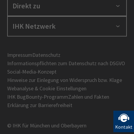
Standortpolitik
Direkt zu
Ausbildung und Fortbildung
Berufszugang
Positionen
IHK Netzwerk
Ratgeber
IHK in der Region
Service und Anträge
Karriere
IHK Akademie
Über uns
Presse
BIHK
Impressum
Datenschutz
IHK-Magazin
Informationspflichten zum Datenschutz nach DSGVO
DIHK
Social-Media-Konzept
AHK
Hinweise zur Einlegung von Widerspruch bzw. Klage
IHK-Standortportal Bayern
Webanalyse & Cookie Einstellungen
IHK BugBounty-Programm
Zahlen und Fakten
Erklärung zur Barrierefreiheit
© IHK für München und Oberbayern
Kontakt