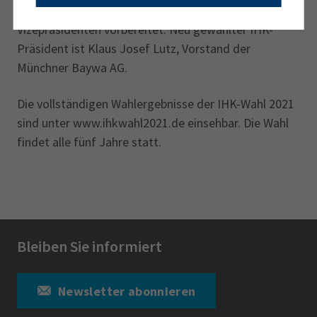
den zwölf IHK-Vizepräsidentinnen und
Vizepräsidenten vorbereitet. Neu gewählter IHK-
Präsident ist Klaus Josef Lutz, Vorstand der
Münchner Baywa AG.
Die vollständigen Wahlergebnisse der IHK-Wahl 2021
sind unter www.ihkwahl2021.de einsehbar. Die Wahl
findet alle fünf Jahre statt.
Bleiben Sie informiert
Newsletter abonnieren