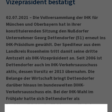
Vizepräsident bestätigt
02.07.2021 – Die Vollversammlung der IHK für
München und Oberbayern hat in ihrer
konstituierenden Sitzung den Nußdorfer
Unternehmer Georg Dettendorfer (51) erneut ins
IHK-Präsidium gewählt. Der Spediteur aus dem
Landkreis Rosenheim tritt damit seine dritte
Amtszeit als IHK-Vizepräsident an. Seit 2006 ist
Dettendorfer auch im IHK-Verkehrsausschuss
aktiv, dessen Vorsitz er 2013 übernahm. Die
Belange der Wirtschaft bringt Dettendorfer
darüber hinaus im bundesweiten DIHK-
Verkehrsausschuss ein. Bei der IHK-Wahl im
Frühjahr hatte sich Dettendorfer als
Direktkandidat in der Wahlgruppe „Verkehr,
Logistik und Postdienste“ durchgesetzt und ein