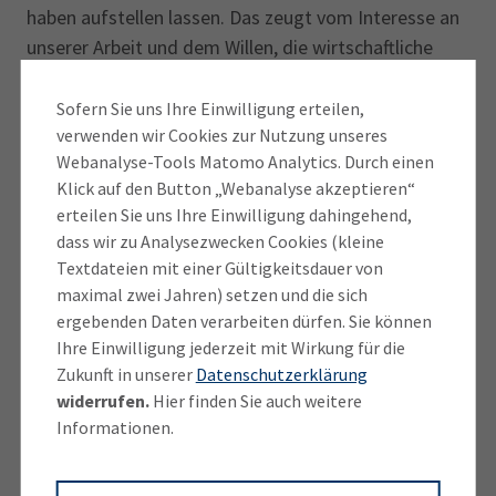
haben aufstellen lassen. Das zeugt vom Interesse an
unserer Arbeit und dem Willen, die wirtschaftliche
Zukunft in unserer Region mitzugestalten. Für ganz
Oberbayern treten über 670 Kandidaten an, das ist
Sofern Sie uns Ihre Einwilligung erteilen,
verwenden wir Cookies zur Nutzung unseres
ein Bewerberrekord“, erklärt Irene Wagner,
Webanalyse-Tools Matomo Analytics. Durch einen
Vorsitzende des IHK-Regionalausschusses
Klick auf den Button „Webanalyse akzeptieren“
Berchtesgadener Land. „Etwas bewegen und
erteilen Sie uns Ihre Einwilligung dahingehend,
verändern kann man nur, wenn man seine Stimme
dass wir zu Analysezwecken Cookies (kleine
erhebt, sowohl als Einzelner als auch gemeinsam. Für
Textdateien mit einer Gültigkeitsdauer von
die neue Wahlperiode ab Juni 2021 brauchen wir
maximal zwei Jahren) setzen und die sich
deshalb engagierte Mitstreiter im neu zu wählenden
ergebenden Daten verarbeiten dürfen. Sie können
Regionalausschuss. Dieser wird sich dafür einsetzen,
Ihre Einwilligung jederzeit mit Wirkung für die
Zukunft in unserer
Datenschutzerklärung
dass unser Landkreis der Wirtschaft auch künftig
widerrufen.
Hier finden Sie auch weitere
bestmögliche Standortbedingungen bietet. 2/2Dazu
Informationen.
gehört auch, immer wieder darauf hinzuweisen, wo
Handlungsbedarf für Verbesserungen besteht.
Mitglieder des Ausschusses werden sich in wichtige