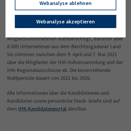
Webanalyse ablehnen
Initiativen und Projekte auf Landkreisebene
einbringen“, so Wagner.
Webanalyse akzeptieren
In ganz Oberbayern sind rund 400.000 IHK-
Mitgliedsunternehmen wahlberechtigt, darunter über
8.000 Unternehmen aus dem Berchtesgadener Land.
Sie stimmen zwischen dem 9. April und 7. Mai 2021
über die Mitglieder der IHK-Vollversammlung und der
IHK-Regionalausschüsse ab. Die bevorstehende
Wahlperiode dauert von 2021 bis 2026.
Alle Informationen über die Kandidatinnen und
Kandidaten sowie persönliche Steck- briefe sind auf
dem
IHK-Kandidatenportal
abrufbar.