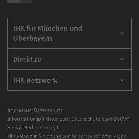
IHK für München und
Oberbayern
Standortpolitik
Direkt zu
Ausbildung und Fortbildung
Berufszugang
Positionen
IHK Netzwerk
Ratgeber
IHK in der Region
Service und Anträge
Karriere
IHK Akademie
Über uns
Presse
BIHK
Impressum
Datenschutz
IHK-Magazin
Informationspflichten zum Datenschutz nach DSGVO
DIHK
Social-Media-Konzept
AHK
Hinweise zur Einlegung von Widerspruch bzw. Klage