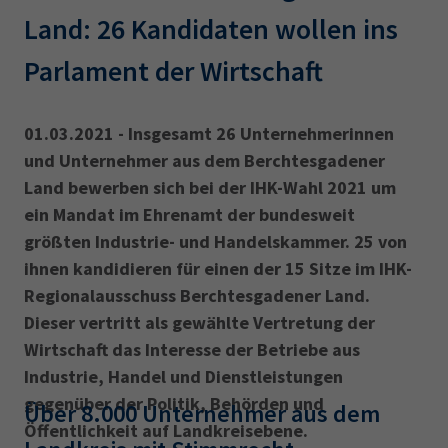
AdA
34d
Prüfungstermine
Land: 26 Kandidaten wollen ins
Leichte Sprache
Wirtschaftsfachwirt
34f
Negativerklärung
Parlament der Wirtschaft
Sachkundeprüfung
Berichtsheft
AEVO
IHK regional
34i
Betriebswirt
Prüfbericht
01.03.2021 - Insgesamt 26 Unternehmerinnen
Karriere
und Unternehmer aus dem Berchtesgadener
Land bewerben sich bei der IHK-Wahl 2021 um
Presse
ein Mandat im Ehrenamt der bundesweit
größten Industrie- und Handelskammer. 25 von
EN
ihnen kandidieren für einen der 15 Sitze im IHK-
Regionalausschuss Berchtesgadener Land.
IHK Akademie
Dieser vertritt als gewählte Vertretung der
Wirtschaft das Interesse der Betriebe aus
Magazin
Log-in
Industrie, Handel und Dienstleistungen
gegenüber der Politik, Behörden und
Über 8.000 Unternehmer aus dem
Öffentlichkeit auf Landkreisebene.