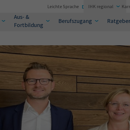
Leichte Sprache
IHK regional
Karr
Aus- &
Berufszugang
Ratgebe
Fortbildung
suchen Sie?
Sie auch aus den meistgesuchten Begriffen vor