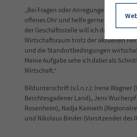
„Bei Fragen oder Anregungen aus der he
Web
offenes Ohr und helfe gerne weiter“, 
der Geschäftsstelle will ich dazu beitrag
Wirtschaftsraum trotz der aktuellen H
und die Standortbedingungen wirtschaft
Meine Aufgabe sehe ich dabei als Schnitt
Wirtschaft.“
Bildunterschrift (v.l.n.r.): Irene Wagne
Berchtesgadener Land), Jens Wucherpfen
Rosenheim), Nadja Kamieth (Regionalre
und Nikolaus Binder (Vorsitzender des