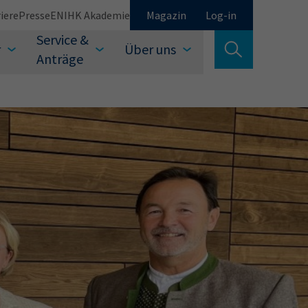
iere
Presse
EN
IHK Akademie
Magazin
Log-in
Service &
r
Über uns
Suche verlassen
Anträge
Schließen
Suchen
auswählen