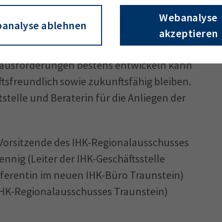
imischen Wirtschaft habe ich immer ein
Webanalyse
analyse ablehnen
erklärt Kamieth. „Gemeinsam mit dem Team
akzeptieren
en, dass sich unser leistungsfähiger
erausforderungen bestens entwickeln kann
sfreundlich sowie zukunftsfähig bleiben.
stelle und Beraterin für die Anliegen der
r (Vorsitzende des IHK-Regionalausschusses
nig (Leiter der IHK-Geschäftsstelle
ferentin im neuen IHK-Büro Traunstein)
 IHK-Regionalausschusses Traunstein)