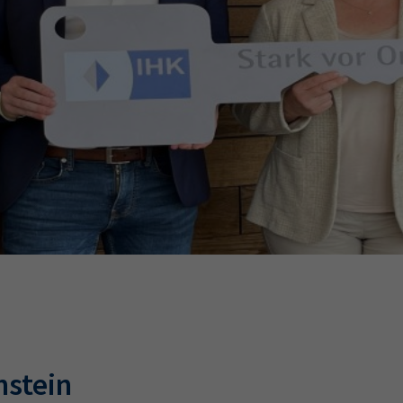
Ausbildungsvertrag
Fachwirt
AdA
34d
Prüfungst
chwirt
34f
Negativerklärung
Sachkundeprüfung
B
Betriebswirt
Prüfbericht
nstein