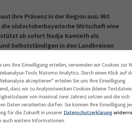
ut ihre Präsenz in der Region aus: Mit
 die südostoberbayerische Wirtschaft eine
rstützt ab sofort Nadja Kamieth als
und Selbstständigen in den Landkreisen
ei ihren Anliegen. Das Büro in der
mieth unterstützt Wirtschaft in
e Außenstelle der IHK-Geschäftsstelle
e uns Ihre Einwilligung erteilen, verwenden wir Cookies zur 
Webanalyse-Tools Matomo Analytics. Durch einen Klick auf d
ener Land
ebanalyse akzeptieren“ erteilen Sie uns Ihre Einwilligung
end, dass wir zu Analysezwecken Cookies (kleine Textdateie
erentin gehören unter anderem, die
tigkeitsdauer von maximal zwei Jahren) setzen und die sich
n Daten verarbeiten dürfen. Sie können Ihre Einwilligung je
beiden Landkreisen weiter auszubauen, das
ng für die Zukunft in unserer
Datenschutzerklärung
widerru
ven und Projekten zu unterstützen sowie die
e auch weitere Informationen.
 Verwaltung voranzutreiben.