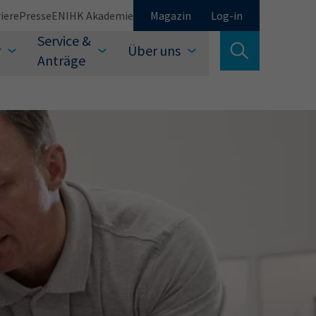
iere
Presse
EN
IHK Akademie
Magazin
Log-in
Service &
r
Über uns
Suche verlassen
Anträge
Schließen
Suchen
auswählen