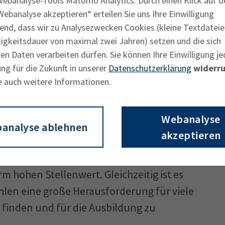
Webanalyse-Tools Matomo Analytics. Durch einen Klick auf d
uli in Oberbayern bei den neu
ebanalyse akzeptieren“ erteilen Sie uns Ihre Einwilligung
end, dass wir zu Analysezwecken Cookies (kleine Textdateie
 ein Plus von 3,5 Prozent gegenüber dem
tigkeitsdauer von maximal zwei Jahren) setzen und die sich
die Sommerferien bestätigen sollte, wäre
n Daten verarbeiten dürfen. Sie können Ihre Einwilligung je
Ausbildung“, sagt Katja Lindo, Vorsitzende
ng für die Zukunft in unserer
Datenschutzerklärung
widerru
.
e auch weitere Informationen.
ichen Schulabgänger gibt es auch jetzt
Webanalyse
hrer beruflichen Karriere durchzustarten“,
analyse ablehnen
akzeptieren
auf hin, dass die großen Trends am
 „Ausbildung und Fachkräftesicherung
hohen Stellenwert. Gleichzeitig ist es
en eine große Herausforderung für viele
finden und für die Ausbildung zu