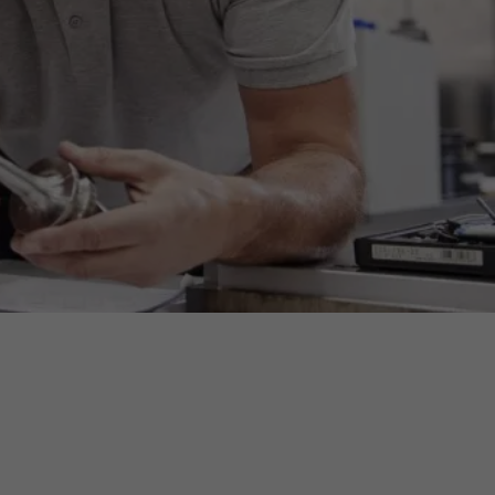
ermine
erichtsheft