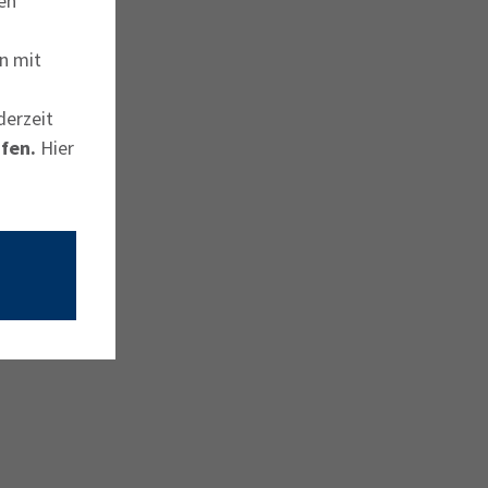
en
n mit
derzeit
fen.
Hier