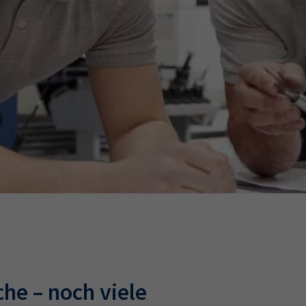
Ausbildungsvertrag
Fachwirt
AdA
34d
Prüfungst
chwirt
34f
Negativerklärung
Sachkundeprüfung
B
Betriebswirt
Prüfbericht
he – noch viele