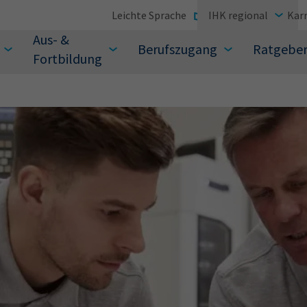
Leichte Sprache
IHK regional
Karr
Aus- &
Berufszugang
Ratgebe
Fortbildung
suchen Sie?
Sie auch aus den meistgesuchten Begriffen vor