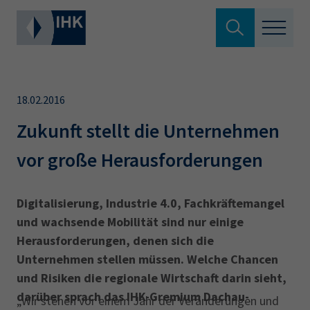
Suche verlassen
Standortpolitik
Wonach suchen Sie?
18.02.2016
Aus- & Fortbildung
Zukunft stellt die Unternehmen
vor große Herausforderungen
Berufszugang
Suchen
Ratgeber
Digitalisierung, Industrie 4.0, Fachkräftemangel
und wachsende Mobilität sind nur ‎einige
Hier können Sie auch aus den meistgesuchten
Service & Anträge
‎Herausforderungen, denen sich die
Begriffen vorauswählen
Unternehmen stellen müssen. Welche ‎Chancen
Über uns
und ‎Risiken die regionale Wirtschaft darin sieht,
34a
34c
Ausbildungsvertrag
Fachwirt
darüber sprach das IHK-‎Gremium Dachau-‎
„Wir stehen vor einem Jahr der Veränderungen und