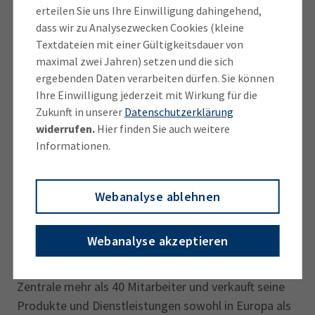
digitalen ‎Geschäftsprozessen aufgestellt ist.
erteilen Sie uns Ihre Einwilligung dahingehend,
‎Basierend auf jeweils 19 Multiple-Choice-‎Fragen
dass wir zu Analysezwecken Cookies (kleine
könnten vor allem ‎Mittelständler ‎so
Textdateien mit einer Gültigkeitsdauer von
Handlungsempfehlungen selbst erarbeiten, wie sie
maximal zwei Jahren) setzen und die sich
Industrie 4.0 in ‎ihrem Betrieb umsetzen können,
ergebenden Daten verarbeiten dürfen. Sie können
Ihre Einwilligung jederzeit mit Wirkung für die
betonte Marinescu. ‎
Zukunft in unserer
Datenschutzerklärung
Der Sitzung vorausgegangen war die Besichtigung
widerrufen.
Hier finden Sie auch weitere
der‎ Mammendorfer Institut für ‎Physik und Medizin
Informationen.
GmbH (MIPM). IHK-Gremiumsmitglied und
Firmenchef Michael ‎Rosenheimer stellte gemeinsam
mit Junior-Chefin Jennifer Rosenheim das 1982 in
Webanalyse ablehnen
‎Mammendorf gegründete Unternehmen, das sich
auf die Entwicklung und ‎Produktion von
Webanalyse akzeptieren
medizinischen Geräten spezialisiert hat, vor. Der
Betrieb beschäftigt ‎heute in der Mammendorfer
Zentrale mehr als 40 Mitarbeiter und verkauft seine
‎Produkte und Dienstleistungen sowohl in Europa als