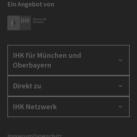
Ein Angebot von
IHK für München und
Oberbayern
Standortpolitik
Direkt zu
Ausbildung und Fortbildung
Berufszugang
Positionen
IHK Netzwerk
Ratgeber
IHK in der Region
Service und Anträge
Karriere
IHK Akademie
Über uns
Presse
BIHK
Impressum
Datenschutz