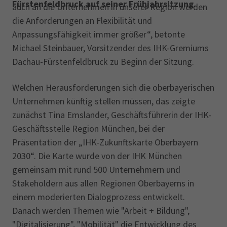
AdA
34d
Prüfungstermine
Fürstenfeldbruck auf seiner Frühjahrsitzung.
auch an die Unternehmen in ‎unserer Region werden
Leichte Sprache
die Anforderungen an Flexibilität und
Wirtschaftsfachwirt
34f
Negativerklärung
Anpassungsfähigkeit ‎immer größer“, betonte
Sachkundeprüfung
Berichtsheft
AEVO
IHK regional
Michael Steinbauer, Vorsitzender des IHK-Gremiums
34i
Betriebswirt
Prüfbericht
‎Dachau-Fürstenfeldbruck zu Beginn der Sitzung.
Karriere
Welchen Herausforderungen ‎sich die oberbayerischen
Presse
Unternehmen künftig stellen müssen, das zeigte
‎zunächst Tina Emslander, Geschäftsführerin der IHK-
EN
Geschäftsstelle Region ‎München,‎ bei der
Präsentation der „IHK-Zukunftskarte Oberbayern
IHK Akademie
2030“. Die Karte ‎wurde von der IHK München
gemeinsam mit rund 500 Unternehmern und
‎Stakeholdern aus allen Regionen Oberbayerns in
Magazin
Log-in
einem moderierten Dialogprozess ‎entwickelt.
Danach werden Themen wie "Arbeit + Bildung",
"Digitalisierung", "Mobilität" die Entwicklung des