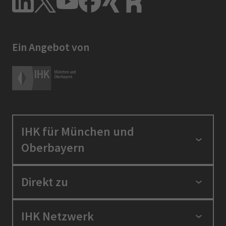
Ein Angebot von
IHK für München und
Oberbayern
Standortpolitik
Direkt zu
Ausbildung und Fortbildung
Berufszugang
Positionen
IHK Netzwerk