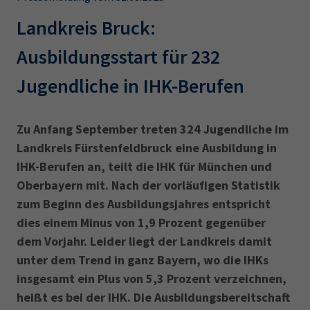
AdA
34d
Prüfungstermine
Leichte Sprache
Landkreis Bruck:
Wirtschaftsfachwirt
34f
Negativerklärung
Ausbildungsstart für 232
Sachkundeprüfung
Berichtsheft
AEVO
IHK regional
Jugendliche in IHK-Berufen
34i
Betriebswirt
Prüfbericht
Karriere
Zu Anfang September treten 324 Jugendliche im
Presse
Landkreis Fürstenfeldbruck eine Ausbildung in
IHK-Berufen an, teilt die IHK für München und
EN
Oberbayern mit. Nach der vorläufigen Statistik
zum Beginn des Ausbildungsjahres entspricht
IHK Akademie
dies einem Minus von 1,9 Prozent gegenüber
dem Vorjahr. Leider liegt der Landkreis damit
Magazin
Log-in
unter dem Trend in ganz Bayern, wo die IHKs
insgesamt ein Plus von 5,3 Prozent verzeichnen,
heißt es bei der IHK. Die Ausbildungsbereitschaft