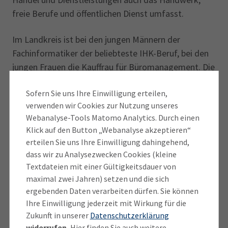
freie Berufe und öffentlichen Dienst umfasst.
Im Landkreis ist bei den jungen Männern der
Fachinformatiker der beliebteste IHK-Beruf, bei den
jungen Frauen die Kauffrau für Büromanagement. Die
Top 5 der IHK-Ausbil­dungs­berufe im Landkreis
Sofern Sie uns Ihre Einwilligung erteilen,
insgesamt sind: Kaufleute im Einzelhandel,
verwenden wir Cookies zur Nutzung unseres
Fachinformatiker, Verkäufer, Kaufleute für
Webanalyse-Tools Matomo Analytics. Durch einen
Büromanagement und die Bankkaufleute. Insgesamt
Klick auf den Button „Webanalyse akzeptieren“
gibt es mehr als 200 verschiedene IHK-Berufe, in
erteilen Sie uns Ihre Einwilligung dahingehend,
denen Jugendliche eine Ausbildung absolvieren
dass wir zu Analysezwecken Cookies (kleine
können.
Textdateien mit einer Gültigkeitsdauer von
maximal zwei Jahren) setzen und die sich
In den nächsten Jahren wird sich die Bewerberlücke
ergebenden Daten verarbeiten dürfen. Sie können
am Ausbildungsmarkt weiter öffnen, wenn es nicht
Ihre Einwilligung jederzeit mit Wirkung für die
Zukunft in unserer
Datenschutzerklärung
gelingt, noch mehr Jugendlichen, Eltern und
widerrufen.
Hier finden Sie auch weitere