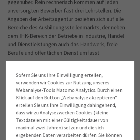
gegenüber. Rein rechnerisch kommen auf jeden
unversorgten Bewerber fast drei Lehrstellen. Die
Angaben der Arbeitsagentur beziehen sich auf alle
Bereiche des Ausbildungs­stellenmarkts, der neben
dem IHK-Bereich der Betriebe in Industrie, Handel
und Dienstleistungen auch das Handwerk, freie
Berufe und öffentlichen Dienst umfasst.
Im Landkreis ist bei den jungen Männern der
Sofern Sie uns Ihre Einwilligung erteilen,
Fachinformatiker der beliebteste IHK-Beruf, bei den
verwenden wir Cookies zur Nutzung unseres
jungen Frauen die Industriekauffrau. Die Top 5 der
Webanalyse-Tools Matomo Analytics. Durch einen
IHK-Ausbil­dungs­berufe im Landkreis insgesamt sind:
Klick auf den Button „Webanalyse akzeptieren“
Industriekaufleute, Verkäufer, Fachinformatiker,
erteilen Sie uns Ihre Einwilligung dahingehend,
Kaufleute für Büromanagement und Kaufleute im
dass wir zu Analysezwecken Cookies (kleine
Einzelhandel. Insgesamt gibt es mehr als 200
Textdateien mit einer Gültigkeitsdauer von
verschiedene IHK-Berufe, in denen Jugendliche eine
maximal zwei Jahren) setzen und die sich
ergebenden Daten verarbeiten dürfen. Sie können
Ausbildung absolvieren können.