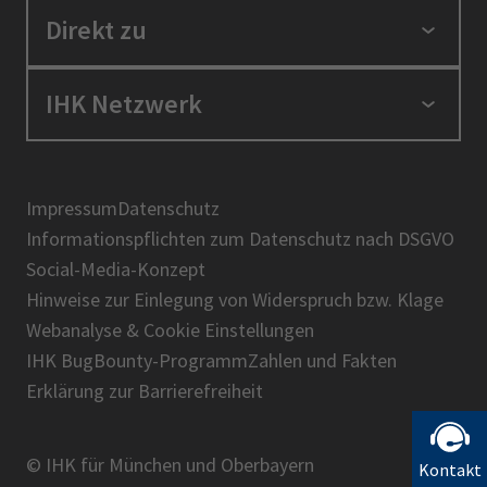
Standortpolitik
Direkt zu
Ausbildung und Fortbildung
Berufszugang
Positionen
IHK Netzwerk
Ratgeber
IHK in der Region
Service und Anträge
Karriere
IHK Akademie
Über uns
Presse
BIHK
Impressum
Datenschutz
IHK-Magazin
Informationspflichten zum Datenschutz nach DSGVO
DIHK
Social-Media-Konzept
AHK
Hinweise zur Einlegung von Widerspruch bzw. Klage
IHK-Standortportal Bayern
Webanalyse & Cookie Einstellungen
IHK BugBounty-Programm
Zahlen und Fakten
Erklärung zur Barrierefreiheit
© IHK für München und Oberbayern
Kontakt