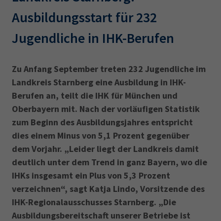
AdA
34d
Prüfungstermine
Ausbildungsstart für 232
Leichte Sprache
Wirtschaftsfachwirt
34f
Negativerklärung
Jugendliche in IHK-Berufen
Sachkundeprüfung
Berichtsheft
AEVO
IHK regional
34i
Betriebswirt
Prüfbericht
Karriere
Zu Anfang September treten 232 Jugendliche im
Landkreis Starnberg eine Ausbildung in IHK-
Presse
Berufen an, teilt die IHK für München und
Oberbayern mit. Nach der vorläufigen Statistik
EN
zum Beginn des Ausbildungsjahres entspricht
dies einem Minus von 5,1 Prozent gegenüber
IHK Akademie
dem Vorjahr. „Leider liegt der Landkreis damit
deutlich unter dem Trend in ganz Bayern, wo die
IHKs insgesamt ein Plus von 5,3 Prozent
Magazin
Log-in
verzeichnen“, sagt Katja Lindo, Vorsitzende des
IHK-Regionalausschusses Starnberg. „Die
Ausbildungsbereitschaft unserer Betriebe ist