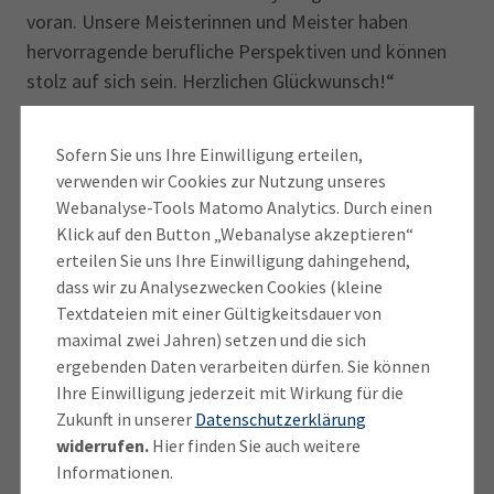
voran. Unsere Meisterinnen und Meister haben
hervorragende berufliche Perspektiven und können
stolz auf sich sein. Herzlichen Glückwunsch!“
Söder und Gößl dankten auch den rund 9.000
Sofern Sie uns Ihre Einwilligung erteilen,
ehrenamtlichen Prüferinnen und Prüfern der IHK für
verwenden wir Cookies zur Nutzung unseres
München und Oberbayern, deren Expertise und
Webanalyse-Tools Matomo Analytics. Durch einen
Engagement in der Beruflichen Aus- und Fortbildung
Klick auf den Button „Webanalyse akzeptieren“
unverzichtbar sind. Gößl lud die Absolventen ein, ihr
erteilen Sie uns Ihre Einwilligung dahingehend,
Fachwissen, ihr Können und vor allem ihre
dass wir zu Analysezwecken Cookies (kleine
Textdateien mit einer Gültigkeitsdauer von
Leidenschaft auch künftig in die Berufliche Bildung
maximal zwei Jahren) setzen und die sich
einzubringen: „Alle, die vor Ort in den Betrieben
ergebenden Daten verarbeiten dürfen. Sie können
ausbilden und ehrenamtlich in der IHK prüfen,
Ihre Einwilligung jederzeit mit Wirkung für die
machen sich persönlich verdient um neue
Zukunft in unserer
Datenschutzerklärung
Generationen von Fachkräften. Sie sorgen dafür, dass
widerrufen.
Hier finden Sie auch weitere
unsere heimischen Betriebe weiterhin auf Top-
Informationen.