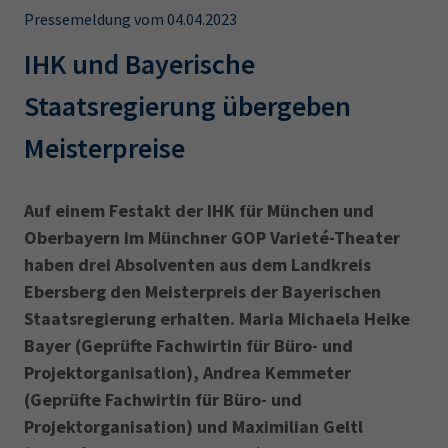
AdA
34d
Prüfungstermine
Pressemeldung vom 04.04.2023
Leichte Sprache
Wirtschaftsfachwirt
34f
Negativerklärung
IHK und Bayerische
Sachkundeprüfung
Berichtsheft
AEVO
IHK regional
Staatsregierung übergeben
34i
Betriebswirt
Prüfbericht
Karriere
Meisterpreise
Presse
Auf einem Festakt der IHK für München und
Oberbayern im Münchner GOP Varieté-Theater
EN
haben drei Absolventen aus dem Landkreis
Ebersberg den Meisterpreis der Bayerischen
IHK Akademie
Staatsregierung erhalten. Maria Michaela Heike
Bayer (Geprüfte Fachwirtin für Büro- und
Magazin
Log-in
Projektorganisation), Andrea Kemmeter
(Geprüfte Fachwirtin für Büro- und
Projektorganisation) und Maximilian Geltl