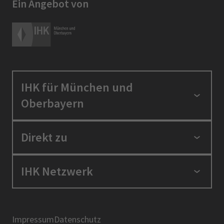
Ein Angebot von
IHK für München und
Oberbayern
Standortpolitik
Direkt zu
Ausbildung und Fortbildung
Berufszugang
Positionen
IHK Netzwerk
Ratgeber
IHK in der Region
Service und Anträge
Karriere
IHK Akademie
Über uns
Presse
BIHK
Impressum
Datenschutz