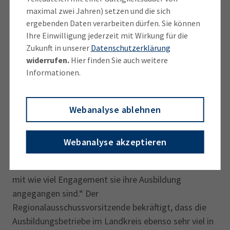
gut“ abgeschlossen haben, erhielten von der IHK für
maximal zwei Jahren) setzen und die sich
München und Oberbayern eine Ehrenurkunde. Die
ergebenden Daten verarbeiten dürfen. Sie können
traditionelle Festveranstaltung für die Spitzen-Azubis
Ihre Einwilligung jederzeit mit Wirkung für die
sowie weitere Gäste wie ihre Ausbilder aus den
Zukunft in unserer
Datenschutzerklärung
Betrieben und Angehörige fand im Münchner GOP
widerrufen.
Hier finden Sie auch weitere
Varieté Theater statt.
Informationen.
Christoph Leicher, Vorsitzender des IHK-
Webanalyse ablehnen
Regionalausschusses Landkreis München, gratuliert
den Top-Azubis zur Auszeichnung. „Mit ihren
hervorragenden Prüfungsergebnissen haben sie
Webanalyse akzeptieren
gezeigt, wie leistungsstark unsere berufliche Bildung
auch während der Corona-Pandemie funktioniert und
mit wie viel Engagement sie ihre Ausbildung
angegangen sind.“ Der
Regionalausschussvorsitzende bekräftigt, dass die
Ausbildungsbetriebe im Landkreis ebenso sehr viel in