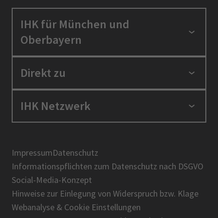
IHK für München und
Oberbayern
Standortpolitik
Direkt zu
Ausbildung und Fortbildung
Berufszugang
Positionen
IHK Netzwerk
Ratgeber
IHK in der Region
Service und Anträge
Karriere
IHK Akademie
Über uns
Presse
BIHK
Impressum
Datenschutz
IHK-Magazin
Informationspflichten zum Datenschutz nach DSGVO
DIHK
Social-Media-Konzept
AHK
Hinweise zur Einlegung von Widerspruch bzw. Klage
IHK-Standortportal Bayern
Webanalyse & Cookie Einstellungen