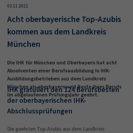
AdA
34d
Prüfungstermine
03.11.2022
Leichte Sprache
Wirtschaftsfachwirt
34f
Negativerklärung
Acht oberbayerische Top-Azubis
Sachkundeprüfung
Berichtsheft
AEVO
IHK regional
kommen aus dem Landkreis
34i
Betriebswirt
Prüfbericht
Karriere
München
Presse
Die IHK für München und Oberbayern hat acht
Absolventen einer Berufsausbildung in IHK-
EN
Ausbildungsbetrieben aus dem Landkreis
München als oberbayernweit Beste ihres Berufs
IHK Akademie
IHK gratuliert den 124 Berufsbesten
im abgelaufenen Prüfungsjahr geehrt.
der oberbayerischen IHK-
Abschlussprüfungen
Magazin
Log-in
Die geehrten Top-Azubis aus dem Landkreis: