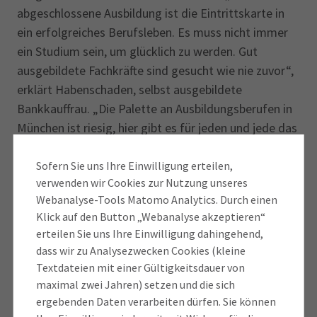
abgeschlossene Ausbildung ist die Eintrittskarte in
ein erfolgreiches Berufsleben. Es muss nicht immer
ein Studium sein, um glücklich zu werden. Gut
ausgebildete Fachkräfte sind gesucht wie nie zuvor“,
erklärt Habenschaden, selbst ausgebildete
Bankkauffrau. „Die Palette an Ausbildungsberufen in
München ist riesig, hier gibt es für jeden und jede das
passende Angebot. Ich lade alle Interessierten sehr
herzlich ein, in die Unternehmen zu schnuppern und
Sofern Sie uns Ihre Einwilligung erteilen,
verwenden wir Cookies zur Nutzung unseres
sich ein eigenes Bild zu machen, wie
Webanalyse-Tools Matomo Analytics. Durch einen
abwechslungsreich und spannend ein Lehrberuf sein
Klick auf den Button „Webanalyse akzeptieren“
kann.“
erteilen Sie uns Ihre Einwilligung dahingehend,
dass wir zu Analysezwecken Cookies (kleine
„Mit der Aktion wollen wir Lust auf eine Ausbildung in
Textdateien mit einer Gültigkeitsdauer von
der Landeshauptstadt machen“, sagt Kathrin
maximal zwei Jahren) setzen und die sich
Lehmann, stellvertretende Vorsitzende des IHK-
ergebenden Daten verarbeiten dürfen. Sie können
Regionalausschusses München. „Unsere