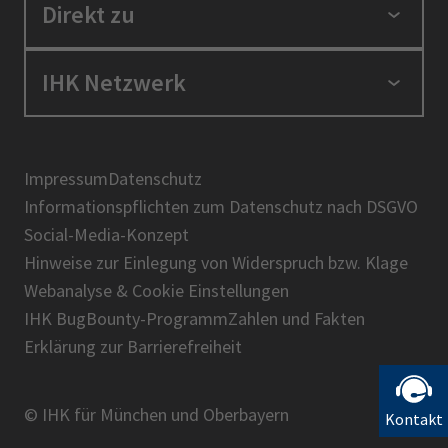
Standortpolitik
Direkt zu
Ausbildung und Fortbildung
Berufszugang
Positionen
IHK Netzwerk
Ratgeber
IHK in der Region
Service und Anträge
Karriere
IHK Akademie
Über uns
Presse
BIHK
Impressum
Datenschutz
IHK-Magazin
Informationspflichten zum Datenschutz nach DSGVO
DIHK
Social-Media-Konzept
AHK
Hinweise zur Einlegung von Widerspruch bzw. Klage
IHK-Standortportal Bayern
Webanalyse & Cookie Einstellungen
IHK BugBounty-Programm
Zahlen und Fakten
Erklärung zur Barrierefreiheit
© IHK für München und Oberbayern
Kontakt