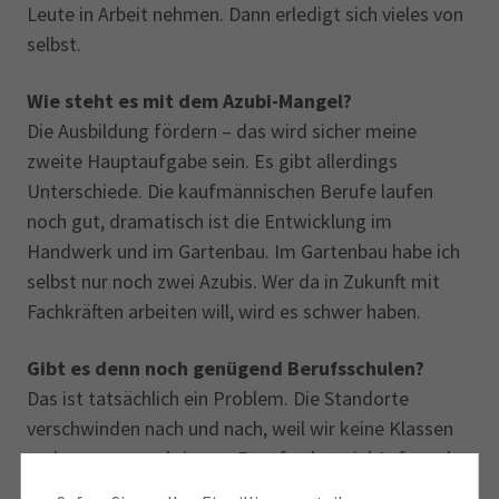
Leute in Arbeit nehmen. Dann erledigt sich vieles von
selbst.
Wie steht es mit dem Azubi-Mangel?
Die Ausbildung fördern – das wird sicher meine
zweite Hauptaufgabe sein. Es gibt allerdings
Unterschiede. Die kaufmännischen Berufe laufen
noch gut, dramatisch ist die Entwicklung im
Handwerk und im Gartenbau. Im Gartenbau habe ich
selbst nur noch zwei Azubis. Wer da in Zukunft mit
Fachkräften arbeiten will, wird es schwer haben.
Gibt es denn noch genügend Berufsschulen?
Das ist tatsächlich ein Problem. Die Standorte
verschwinden nach und nach, weil wir keine Klassen
mehr zusammenkriegen. Es erfordert viel Aufwand,
um einige Berufe überhaupt noch zu beschulen: