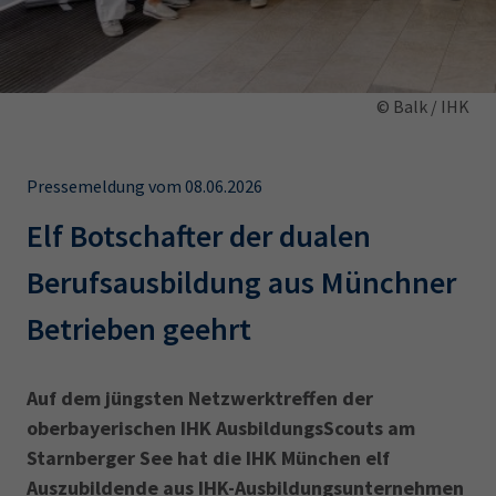
AdA
34d
Prüfungstermine
Leichte Sprache
Wirtschaftsfachwirt
34f
Negativerklärung
Sachkundeprüfung
Berichtsheft
AEVO
IHK regional
© Balk / IHK
34i
Betriebswirt
Prüfbericht
Karriere
Pressemeldung vom 08.06.2026
Presse
Elf Botschafter der dualen
EN
Berufsausbildung aus Münchner
Betrieben geehrt
IHK Akademie
Auf dem jüngsten Netzwerktreffen der
Magazin
Log-in
oberbayerischen IHK AusbildungsScouts am
Starnberger See hat die IHK München elf
Auszubildende aus IHK-Ausbildungsunternehmen