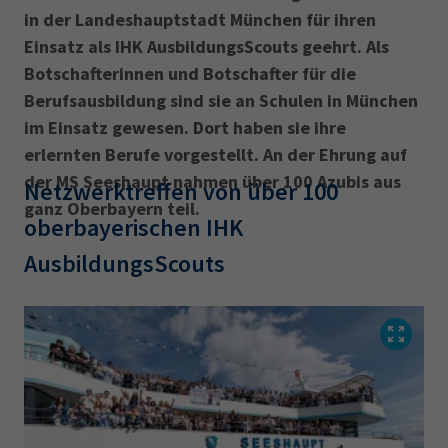
in der Landeshauptstadt München für ihren
Einsatz als IHK AusbildungsScouts geehrt. Als
Botschafterinnen und Botschafter für die
Berufsausbildung sind sie an Schulen in München
im Einsatz gewesen. Dort haben sie ihre
erlernten Berufe vorgestellt. An der Ehrung auf
der MS Seeshaupt nahmen über 100 Azubis aus
Netzwerktreffen von über 100
ganz Oberbayern teil.
oberbayerischen IHK
AusbildungsScouts