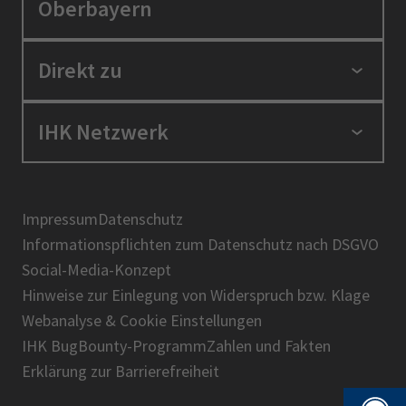
Oberbayern
Standortpolitik
Direkt zu
Ausbildung und Fortbildung
Berufszugang
Positionen
IHK Netzwerk
Ratgeber
IHK in der Region
Service und Anträge
Karriere
IHK Akademie
Über uns
Presse
BIHK
Impressum
Datenschutz
IHK-Magazin
Informationspflichten zum Datenschutz nach DSGVO
DIHK
Social-Media-Konzept
AHK
Hinweise zur Einlegung von Widerspruch bzw. Klage
IHK-Standortportal Bayern
Webanalyse & Cookie Einstellungen
IHK BugBounty-Programm
Zahlen und Fakten
Erklärung zur Barrierefreiheit