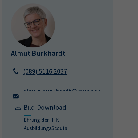
Almut Burkhardt
(089) 5116 2037
almut.burkhardt@muench
en.ihk.de
Bild-Download
Ehrung der IHK
AusbildungsScouts