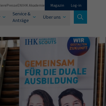
iere
Presse
EN
IHK Akademie
Magazin
Log-in
Service &
r
Über uns
Suche verlassen
Anträge
Schließen
Suchen
auswählen