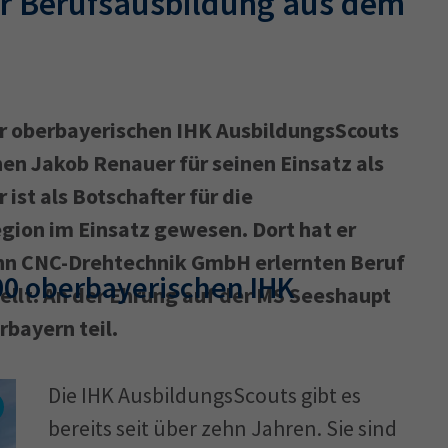
er Berufsausbildung aus dem
r oberbayerischen IHK AusbildungsScouts
en Jakob Renauer für seinen Einsatz als
ist als Botschafter für die
gion im Einsatz gewesen. Dort hat er
nn CNC-Drehtechnik GmbH erlernten Beruf
00 oberbayerischen IHK
llt. An der Ehrung auf der MS Seeshaupt
bayern teil.
Die IHK AusbildungsScouts gibt es
bereits seit über zehn Jahren. Sie sind