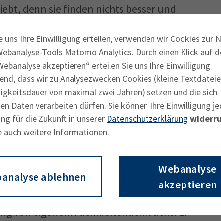
ebt, denn sie finden nichts besser und
gen über das wichtige Zukunftsthema
e uns Ihre Einwilligung erteilen, verwenden wir Cookies zur 
ig, wie Ihr sie mit Eurer Begeisterung für
Webanalyse-Tools Matomo Analytics. Durch einen Klick auf d
ebanalyse akzeptieren“ erteilen Sie uns Ihre Einwilligung
end, dass wir zu Analysezwecken Cookies (kleine Textdateie
scouts oberbayernweit in den vergangenen
tigkeitsdauer von maximal zwei Jahren) setzen und die sich
ungen wie Ausbildungsmessen und
n Daten verarbeiten dürfen. Sie können Ihre Einwilligung je
erte Jugendliche erreicht. Sie haben
ng für die Zukunft in unserer
Datenschutzerklärung
widerru
e auch weitere Informationen.
4.000 Schülern besucht und den
m eine Ausbildung Spaß macht und welche
n Perspektiven sie bietet.
Webanalyse
analyse ablehnen
akzeptieren
der Betrieb einen Mangel an Fachkräften und
dung von eigenem Fachkräftenachwuchs. Er