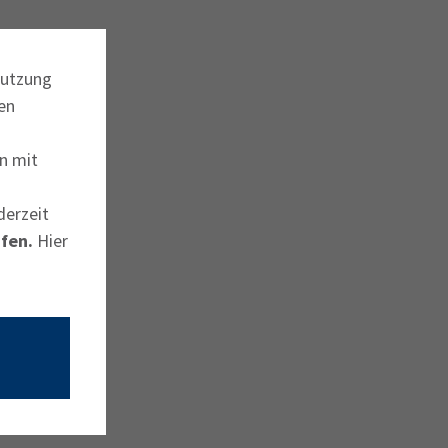
Nutzung
en
n mit
derzeit
fen.
Hier