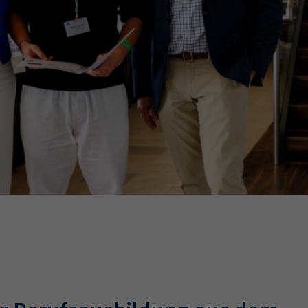
Ausbildungsvertrag
Fachwirt
AdA
34d
Prüfungst
chwirt
34f
Negativerklärung
Sachkundeprüfung
B
Betriebswirt
Prüfbericht