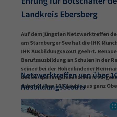
Ehrung für Botschafter d
Landkreis Ebersberg
Auf dem jüngsten Netzwerktreffen de
am Starnberger See hat die IHK Münch
IHK AusbildungsScout geehrt. Renauer 
Berufsausbildung an Schulen in der Re
seinen bei der Hohenlindener Herrma
Netzwerktreffen von über 1
des Zerspanungsmechanikers vorgeste
AusbildungsScouts
nahmen über 100 Azubis aus ganz Ober