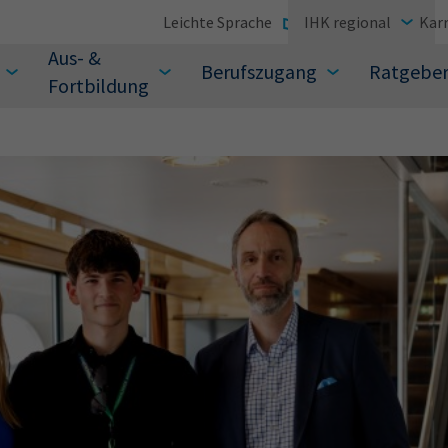
Leichte Sprache
IHK regional
Karr
Aus- &
Berufszugang
Ratgebe
Fortbildung
suchen Sie?
Sie auch aus den meistgesuchten Begriffen vor