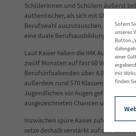
Schülerinnen und Schülern äußerst beli
authentischer, als sich mit Gleichaltri
Sofern Si
Berufswahl auszutauschen. Es ist großart
unseres 
eine duale Berufsausbildung ansteckt.“
Button „W
dahingeh
Laut Kaiser haben die IHK Ausbildungs
einer Gül
zwölf Monaten auf fast 60 Veranstalt
ergebende
Berufsinfoabenden über 4.000 interessi
mit Wirku
finden Si
außerdem rund 570 Klassen mit etwa 1
Jugendlichen vor Augen geführt, waru
ausgezeichneten Chancen und berufliche
Web
Inzwischen spüre Kaiser zufolge fast je
setze deshalb verstärkt auf die Ausbil