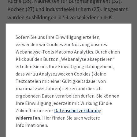
Küche (35), Kaufleuten für Büromanagement (32),
Köchen (27) und Industrieelektrikern (25). Insgesamt
wurden Ausbildungen in 54 verschiedenen IHK-
Berufen als gleichwertig anerkannt, darunter auch
Biologielaboranten und Fluggerätmechaniker. Die
Sofern Sie uns Ihre Einwilligung erteilen,
deutsche IHK-Organisation mit ihrer zentralen
verwenden wir Cookies zur Nutzung unseres
Anerkennungsstelle IHK FOSA in Nürnberg leistet mit
Webanalyse-Tools Matomo Analytics. Durch einen
der Anerkennung ausländischer Berufsabschlüsse
Klick auf den Button „Webanalyse akzeptieren“
erteilen Sie uns Ihre Einwilligung dahingehend,
einen wichtigen Beitrag für die erfolgreiche
dass wir zu Analysezwecken Cookies (kleine
Integration ausländischer Mitbürgerinnen und
Textdateien mit einer Gültigkeitsdauer von
Mitbürger.
maximal zwei Jahren) setzen und die sich
ergebenden Daten verarbeiten dürfen. Sie können
Bei der Übergabe der Urkunden erklärte IHK-
Ihre Einwilligung jederzeit mit Wirkung für die
Hauptgeschäftsführer Manfred Gößl:
Zukunft in unserer
Datenschutzerklärung
„Mit der Anerkennung Ihres Berufsabschlusses haben
widerrufen.
Hier finden Sie auch weitere
Sie einen echten Meilenstein erreicht. Diese Urkunde
Informationen.
eröffnet Ihnen nicht nur neue berufliche Perspektiven,