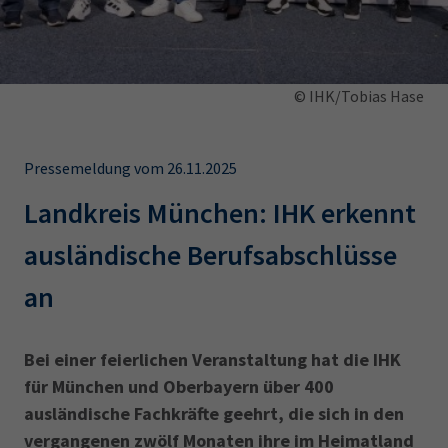
AdA
34d
Prüfungstermine
Leichte Sprache
Wirtschaftsfachwirt
34f
Negativerklärung
Sachkundeprüfung
Berichtsheft
AEVO
IHK regional
© IHK/Tobias Hase
34i
Betriebswirt
Prüfbericht
Karriere
Pressemeldung vom 26.11.2025
Presse
Landkreis München: IHK erkennt
EN
ausländische Berufsabschlüsse
an
IHK Akademie
Bei einer feierlichen Veranstaltung hat die IHK
Magazin
Log-in
für München und Oberbayern über 400
ausländische Fachkräfte geehrt, die sich in den
vergangenen zwölf Monaten ihre im Heimatland