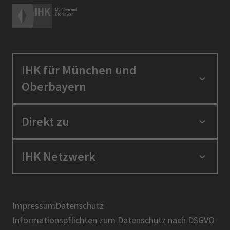
IHK für München und
Oberbayern
Standortpolitik
Direkt zu
Ausbildung und Fortbildung
Berufszugang
Positionen
IHK Netzwerk
Ratgeber
IHK in der Region
Service und Anträge
Karriere
IHK Akademie
Über uns
Presse
BIHK
Impressum
Datenschutz
IHK-Magazin
Informationspflichten zum Datenschutz nach DSGVO
DIHK