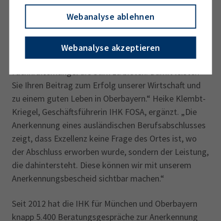
sondern sie ermöglicht auch Ihre weitere berufliche
Webanalyse ablehnen
Qualifizierung.“ Gößl weiter: „Unsere Wirtschaft
braucht Menschen wie Sie! Indem Sie Ihr Know-how,
Ihre Fähigkeiten und Fertigkeiten in oberbayerischen
Webanalyse akzeptieren
Unternehmen einsetzen, helfen Sie, dem
Fachkräftemangel die Stirn zu bieten. Damit leisten
Sie Ihren Beitrag zum Erfolg unserer Wirtschaft und
zu einem guten Leben in Oberbayern.“ Heike Klembt-
Kriegel, Geschäftsführerin IHK FOSA, ergänzt. „Die
Anerkennung eines ausländischen Berufsabschlusses
zeigt, dass Exzellenz keine Frage des Ortes ist, wo
der Abschluss erworben wurde, sondern der Leistung,
die dahintersteht. Diese können wir mit unserem
Anerkennungsbescheid sichtbar machen.“
Seit 2012 hat die IHK für München und Oberbayern
knapp 5.400 Beratungsgespräche zur Anerkennung