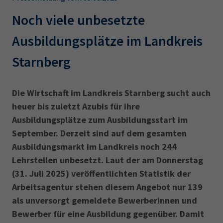
AdA
34d
Prüfungstermine
Leichte Sprache
Noch viele unbesetzte
Wirtschaftsfachwirt
34f
Negativerklärung
Ausbildungsplätze im Landkreis
Sachkundeprüfung
Berichtsheft
AEVO
IHK regional
Starnberg
34i
Betriebswirt
Prüfbericht
Karriere
Die Wirtschaft im Landkreis Starnberg sucht auch
Presse
heuer bis zuletzt Azubis für ihre
Ausbildungsplätze zum Ausbildungsstart im
EN
September. Derzeit sind auf dem gesamten
Ausbildungsmarkt im Landkreis noch 244
IHK Akademie
Lehrstellen unbesetzt. Laut der am Donnerstag
(31. Juli 2025) veröffentlichten Statistik der
Magazin
Log-in
Arbeitsagentur stehen diesem Angebot nur 139
als unversorgt gemeldete Bewerberinnen und
Bewerber für eine Ausbildung gegenüber. Damit