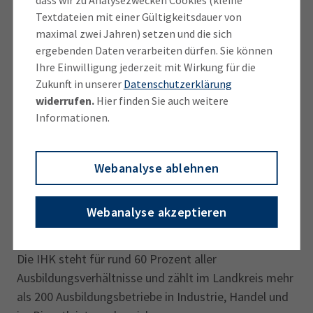
Textdateien mit einer Gültigkeitsdauer von
maximal zwei Jahren) setzen und die sich
Bis Ende Juli registrierte die IHK für München und
ergebenden Daten verarbeiten dürfen. Sie können
Oberbayern 11.500 neue Ausbildungsverträge in ganz
Ihre Einwilligung jederzeit mit Wirkung für die
Oberbayern. Neben dem dualen Ausbildungsbereich,
Zukunft in unserer
Datenschutzerklärung
für den zum überwiegenden Teil die IHKs und
widerrufen.
Hier finden Sie auch weitere
Handwerkskammern zuständig sind, können sich
Informationen.
Schulabgängerinnen und Schulabgänger auch für eine
Ausbildung etwa im Gesundheits- und Sozialwesen
entscheiden. Daneben gibt es auch das duale
Webanalyse ablehnen
Studium als Kombination aus Studium und
Ausbildung, aber auch den rein akademischen Weg
Webanalyse akzeptieren
über die Universitäten und Hochschulen.
Die IHK steht für rund 60 Prozent aller
Ausbildungsverhältnisse und zählt im Landkreis mehr
als 200 Ausbildungsbetriebe in Industrie, Handel und