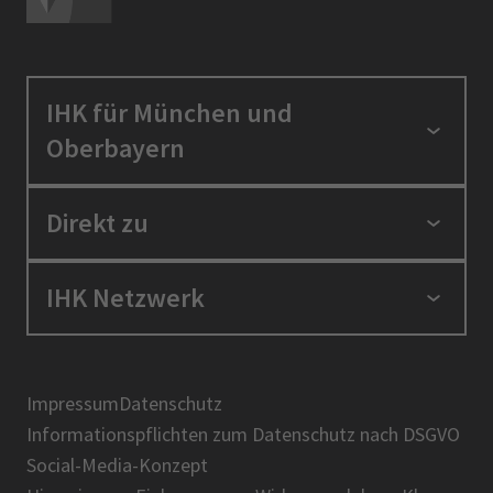
IHK für München und
Oberbayern
Standortpolitik
Direkt zu
Ausbildung und Fortbildung
Berufszugang
Positionen
IHK Netzwerk
Ratgeber
IHK in der Region
Service und Anträge
Karriere
IHK Akademie
Über uns
Presse
BIHK
Impressum
Datenschutz
IHK-Magazin
Informationspflichten zum Datenschutz nach DSGVO
DIHK
Social-Media-Konzept
AHK