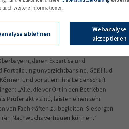
taat gerne und setzen auch künftig auf die
e auch weitere Informationen.
kademischer Bildung. Herzlichen
 Absolventen zu ihren herausragenden
Webanalyse
analyse ablehnen
akzeptieren
und 9.000 ehrenamtlichen Prüferinnen
berbayern, deren Expertise und
 Fortbildung unverzichtbar sind. Gößl lud
r Können und vor allem ihre Leidenschaft
ingen: „Alle, die vor Ort in den Betrieben
s Prüfer aktiv sind, leisten einen sehr
n von Fachkräften zu begleiten. Sie sorgen
 ihren Nachwuchs vertrauen können.“