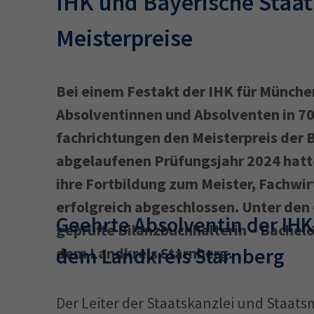
IHK und Bayerische Staa
Meisterpreise
Bei einem Festakt der IHK für Münche
Absolventinnen und Absolventen in 70
fachrichtungen den Meisterpreis der 
abgelaufenen Prüfungsjahr 2024 hatt
ihre Fortbildung zum Meister, Fachwi
erfolgreich abgeschlossen. Unter den
Geehrte Absolventin der IH
geprüfte Bilanzbuchhalterin – Bachelo
dem Landkreis Starnberg
dem Landkreis Starnberg.
Der Leiter der Staatskanzlei und Staat