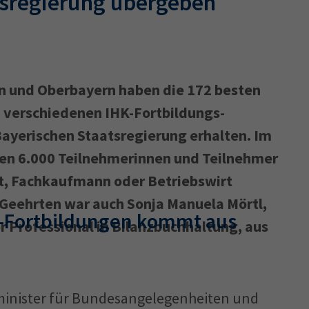
tsregierung übergeben
n und Oberbayern haben die 172 besten
 verschiedenen IHK-Fortbildungs­
Bayerischen Staatsregierung erhalten. Im
en 6.000 Teilnehmerinnen und Teilnehmer
rt, Fachkaufmann oder Betriebswirt
 Geehrten war auch Sonja Manuela Mörtl,
K-Fortbildungen kommt aus
r Professional in Bilanzbuchhaltung, aus
sminister für Bundesangelegenheiten und