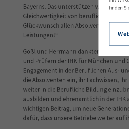
Bayerns. Das unterstützen wir als Freis
finden Si
Gleichwertigkeit von beruflicher und a
Glückwunsch allen Absolventinnen und
Web
Leistungen!“
Gößl und Herrmann dankten auch den r
und Prüfern der IHK für München und O
Engagement in der Beruflichen Aus- und
die Absolventen ein, ihr Fachwissen, ih
weiter in die Berufliche Bildung einzubr
ausbilden und ehrenamtlich in der IHK al
wichtigen Beitrag, um neue Generatione
dafür, dass unsere Betriebe weiter auf