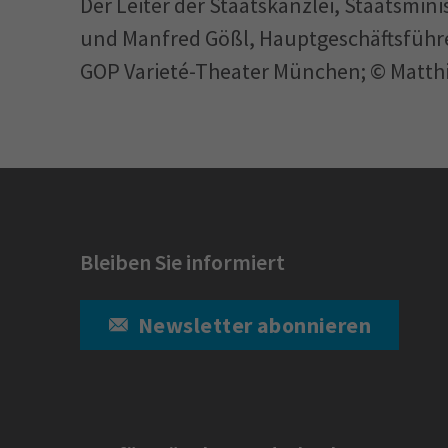
Der Leiter der Staatskanzlei, Staatsmin
und Manfred Gößl, Hauptgeschäfts­führ
GOP Varieté-Theater München; © Matth
Bleiben Sie informiert
Newsletter abonnieren