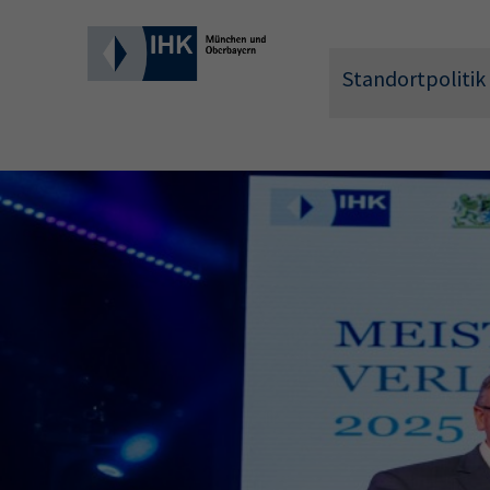
Standortpolitik
Wonach 
Hier können 