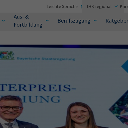
Leichte Sprache
IHK regional
Karr
Aus- &
Berufszugang
Ratgebe
Fortbildung
suchen Sie?
Sie auch aus den meistgesuchten Begriffen vor