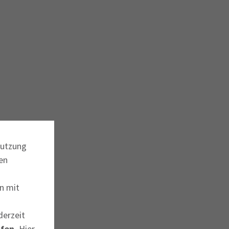
Nutzung
en
n mit
derzeit
fen.
Hier