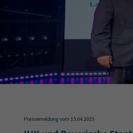
34a
34c
Wirtschaftsfa
AEVO
34i
Pressemeldung vom 15.04.2025