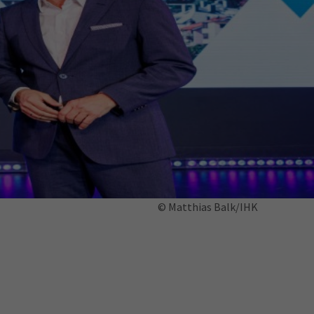
ermine
erichtsheft
© Matthias Balk/IHK