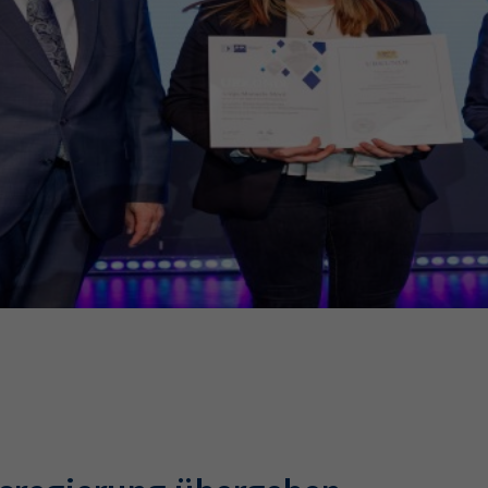
Ausbildungsvertrag
Fachwirt
AdA
34d
Prüfungst
chwirt
34f
Negativerklärung
Sachkundeprüfung
B
Betriebswirt
Prüfbericht