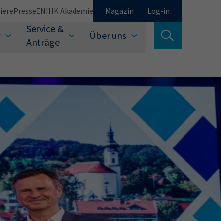
iere
Presse
EN
IHK Akademie
Magazin
Log-in
Service &
r
Über uns
Suche verlassen
Anträge
Schließen
Suchen
auswählen