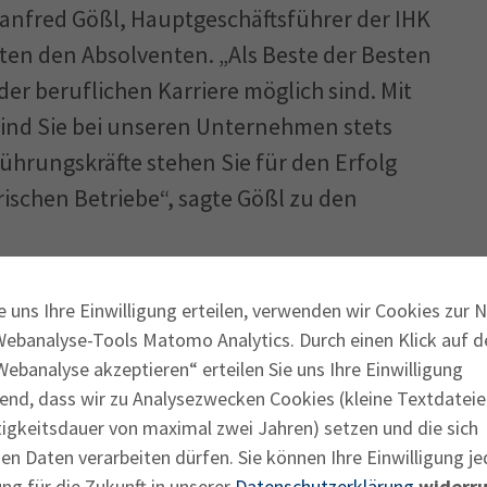
nfred Gößl, Hauptgeschäfts­führer der IHK
en den Absolventen. „Als Beste der Besten
der beruflichen Karriere möglich sind. Mit
ind Sie bei unseren Unternehmen stets
 Führungskräfte stehen Sie für den Erfolg
ischen Betriebe“, sagte Gößl zu den
preisfeier würdigt die besonderen Erfolge
e uns Ihre Einwilligung erteilen, verwenden wir Cookies zur 
 ihren Fortbildungsprüfungen. Die
Webanalyse-Tools Matomo Analytics. Durch einen Klick auf d
r die Bedeutung der beruflichen Bildung
ebanalyse akzeptieren“ erteilen Sie uns Ihre Einwilligung
end, dass wir zu Analysezwecken Cookies (kleine Textdateie
. Die Preisträger stehen mit ihrem Wissen
tigkeitsdauer von maximal zwei Jahren) setzen und die sich
n Unternehmen ganz hoch im Kurs und sind
n Daten verarbeiten dürfen. Sie können Ihre Einwilligung je
ie erfolgreiche wirtschaftliche Zukunft
ng für die Zukunft in unserer
Datenschutzerklärung
widerru