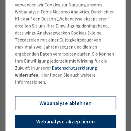
herumsprechen. Und genau das wollen wir mit der
verwenden wir Cookies zur Nutzung unseres
Webanalyse-Tools Matomo Analytics. Durch einen
Kampagne erreichen“, sagt Manfred Gößl,
Klick auf den Button „Webanalyse akzeptieren“
Hauptgeschäftsführer der IHK für München und
erteilen Sie uns Ihre Einwilligung dahingehend,
Oberbayern.
dass wir zu Analysezwecken Cookies (kleine
Textdateien mit einer Gültigkeitsdauer von
In München ist die Kampagne im September an vielen
maximal zwei Jahren) setzen und die sich
zentralen Orten sichtbar. Posts auf jugendrelevanten
ergebenden Daten verarbeiten dürfen. Sie können
Social-Media-Kanälen flankieren die großangelegte
Ihre Einwilligung jederzeit mit Wirkung für die
Außenwerbung und sollen das „Lebensgefühl
Zukunft in unserer
Datenschutzerklärung
Ausbildung“ direkt in die Lebenswelten der jungen
widerrufen.
Hier finden Sie auch weitere
Informationen.
Menschen hineintragen. Seit dem Kampagnenstart
im März 2023 begeistern 20 Azubis über 50.000
Follower auf dem TikTok-Kanal „die.Azubis“ und
Webanalyse ablehnen
motivieren sie, sich auf das Abenteuer Ausbildung
einzulassen. Darüber hinaus setzt die IHK München
Webanalyse akzeptieren
gemeinsam mit ihren Mitgliedsunternehmen auch
auf regionale Aktionen, Beratungsangebote und