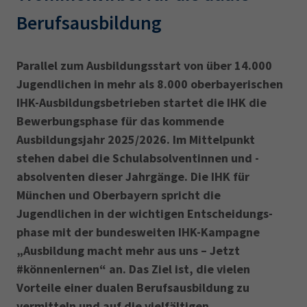
AdA
34d
Prüfungstermine
Berufsausbildung
Leichte Sprache
Wirtschaftsfachwirt
34f
Negativerklärung
Sachkundeprüfung
Berichtsheft
AEVO
IHK regional
Parallel zum Ausbildungsstart von über 14.000
34i
Betriebswirt
Prüfbericht
Jugendlichen in mehr als 8.000 oberbayerischen
Karriere
IHK-Ausbildungsbetrieben startet die IHK die
Bewer­bungsphase für das kommende
Presse
Ausbildungsjahr 2025/2026. Im Mittelpunkt
stehen dabei die Schulabsolventinnen und -
EN
absolventen dieser Jahrgänge. Die IHK für
München und Oberbayern spricht die
IHK Akademie
Jugendlichen in der wichtigen Entscheidungs­
phase mit der bundesweiten IHK-Kampagne
„Ausbildung macht mehr aus uns – Jetzt
Magazin
Log-in
#könnenlernen“ an. Das Ziel ist, die vielen
Vorteile einer dualen Berufsausbil­dung zu
vermitteln und auf die vielfältigen