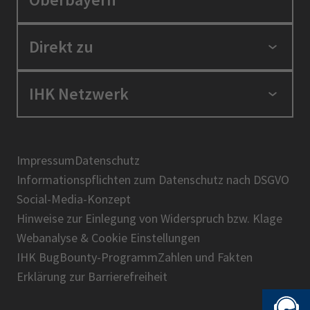
Standortpolitik
Direkt zu
Ausbildung und Fortbildung
Berufszugang
Positionen
IHK Netzwerk
Ratgeber
IHK in der Region
Service und Anträge
Karriere
IHK Akademie
Über uns
Presse
BIHK
Impressum
Datenschutz
IHK-Magazin
Informationspflichten zum Datenschutz nach DSGVO
DIHK
Social-Media-Konzept
AHK
Hinweise zur Einlegung von Widerspruch bzw. Klage
IHK-Standortportal Bayern
Webanalyse & Cookie Einstellungen
IHK BugBounty-Programm
Zahlen und Fakten
Erklärung zur Barrierefreiheit