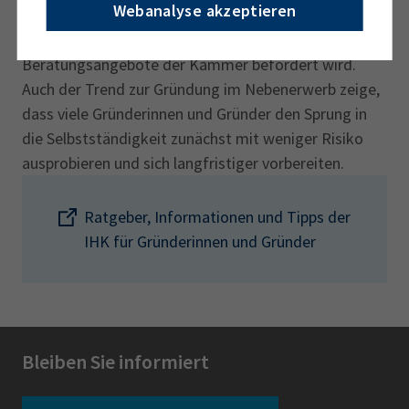
Webanalyse akzeptieren
Positiv sieht die IHK den Trend zur besseren
Vorbereitung einer Gründung, der durch die
Beratungsangebote der Kammer befördert wird.
Auch der Trend zur Gründung im Nebenerwerb zeige,
dass viele Gründerinnen und Gründer den Sprung in
die Selbstständigkeit zunächst mit weniger Risiko
ausprobieren und sich langfristiger vorbereiten.
Ratgeber, Informationen und Tipps der
IHK für Gründerinnen und Gründer
Bleiben Sie informiert