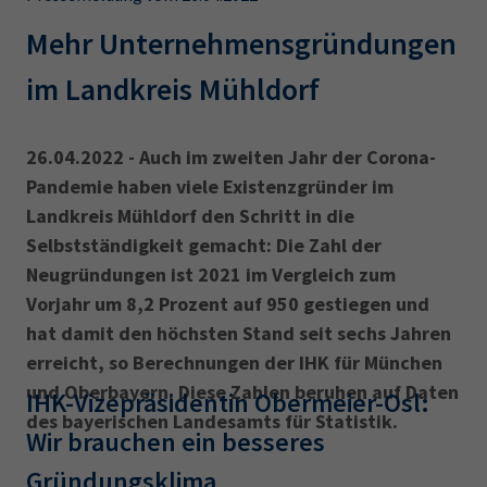
AdA
34d
Prüfungstermine
Leichte Sprache
Mehr Unternehmensgründungen
Wirtschaftsfachwirt
34f
Negativerklärung
im Landkreis Mühldorf
Sachkundeprüfung
Berichtsheft
AEVO
IHK regional
34i
Betriebswirt
Prüfbericht
Karriere
26.04.2022 - Auch im zweiten Jahr der Corona-
Pandemie haben viele Existenzgründer im
Presse
Landkreis Mühldorf den Schritt in die
Selbstständigkeit gemacht: Die Zahl der
EN
Neugründungen ist 2021 im Vergleich zum
Vorjahr um 8,2 Prozent auf 950 gestiegen und
IHK Akademie
hat damit den höchsten Stand seit sechs Jahren
erreicht, so Berechnungen der IHK für München
und Oberbayern. Diese Zahlen beruhen auf Daten
‎IHK-Vizepräsidentin Obermeier-Osl:
Magazin
Log-in
des bayerischen Landesamts für Statistik.
Wir brauchen ein besseres
Gründungsklima