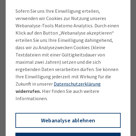
dürfte die verbreitete Kurzarbeit diese Entwicklung
noch einmal beflügelt haben“, sagt Ingrid Obermeier-
Sofern Sie uns Ihre Einwilligung erteilen,
verwenden wir Cookies zur Nutzung unseres
Osl, Vorsitzende des IHK-Regionalausschusses
Webanalyse-Tools Matomo Analytics. Durch einen
Altötting-Mühldorf. Die IHK-Vizepräsidentin setzt
Klick auf den Button „Webanalyse akzeptieren“
sich mit Nachdruck für eine stärkere Kultur der
erteilen Sie uns Ihre Einwilligung dahingehend,
Selbstständigkeit ein. Dazu gehöre ein besseres
dass wir zu Analysezwecken Cookies (kleine
Gründungsklima mit weniger Bürokratie und
Textdateien mit einer Gültigkeitsdauer von
einfacheren Steuerregeln. „Bereits in der Schule
maximal zwei Jahren) setzen und die sich
müssen außerdem die Chancen und der Wert des
ergebenden Daten verarbeiten dürfen. Sie können
Unternehmertums für die Gesellschaft deutlich
Ihre Einwilligung jederzeit mit Wirkung für die
Zukunft in unserer
Datenschutzerklärung
gemacht werden“, fordert Obermeier-Osl. Sie betont
widerrufen.
Hier finden Sie auch weitere
zudem die herausragende Rolle der Existenzgründer
Informationen.
innerhalb der regionalen Wirtschaft: „Start-Ups und
neue Unternehmen stehen für Innovationen und
Dynamik. Sie legen das Fundament für zukünftige
Webanalyse ablehnen
wirtschaftliche Erfolge.“