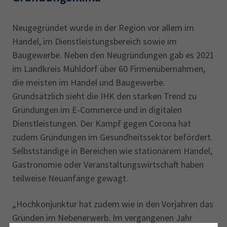
Neugegründet wurde in der Region vor allem im
Handel, im Dienstleistungsbereich sowie im
Baugewerbe. Neben den Neugründungen gab es 2021
im Landkreis Mühldorf über 60 Firmenübernahmen,
die meisten im Handel und Baugewerbe.
Grundsätzlich sieht die IHK den starken Trend zu
Gründungen im E-Commerce und in digitalen
Dienstleistungen. Der Kampf gegen Corona hat
zudem Gründungen im Gesundheitssektor befördert.
Selbstständige in Bereichen wie stationärem Handel,
Gastronomie oder Veranstaltungswirtschaft haben
teilweise Neuanfänge gewagt.
„Hochkonjunktur hat zudem wie in den Vorjahren das
Gründen im Nebenerwerb. Im vergangenen Jahr