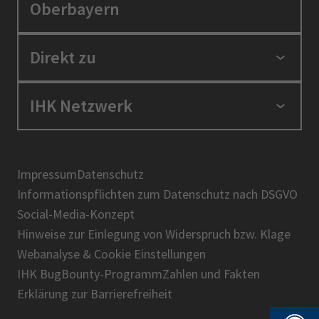
Oberbayern
Standortpolitik
Direkt zu
Ausbildung und Fortbildung
Berufszugang
Positionen
IHK Netzwerk
Ratgeber
IHK in der Region
Service und Anträge
Karriere
IHK Akademie
Über uns
Presse
BIHK
Impressum
Datenschutz
IHK-Magazin
Informationspflichten zum Datenschutz nach DSGVO
DIHK
Social-Media-Konzept
AHK
Hinweise zur Einlegung von Widerspruch bzw. Klage
IHK-Standortportal Bayern
Webanalyse & Cookie Einstellungen
IHK BugBounty-Programm
Zahlen und Fakten
Erklärung zur Barrierefreiheit