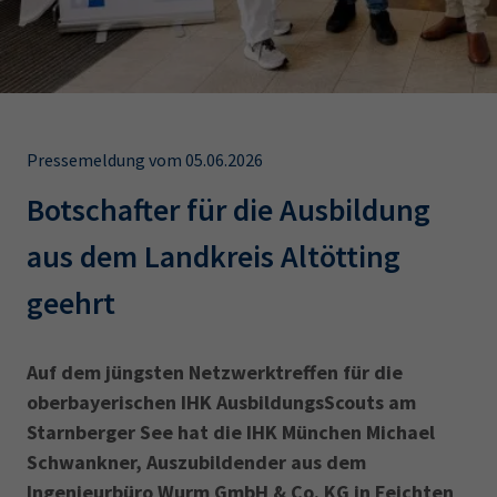
AdA
34d
Prüfungstermine
Leichte Sprache
Wirtschaftsfachwirt
34f
Negativerklärung
Sachkundeprüfung
Berichtsheft
AEVO
IHK regional
34i
Betriebswirt
Prüfbericht
Karriere
Pressemeldung vom 05.06.2026
Botschafter für die Ausbildung
Presse
aus dem Landkreis Altötting
EN
geehrt
IHK Akademie
Auf dem jüngsten Netzwerktreffen für die
oberbayerischen IHK AusbildungsScouts am
Magazin
Log-in
Starnberger See hat die IHK München Michael
Schwankner, Auszubildender aus dem
Ingenieurbüro Wurm GmbH & Co. KG in Feichten