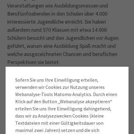
Veranstaltungen wie Ausbildungsmessen und
Berufsinfoabenden in den Schulen über 4.000
interessierte Jugendliche erreicht. Sie haben
außerdem rund 570 Klassen mit etwa 14.000
Schülern besucht und den Jugendlichen vor Augen
geführt, warum eine Ausbildung Spaß macht und
welche ausgezeichneten Chancen und beruflichen
Perspektiven sie bietet.
Kaiser zufolge spüre inzwischen fast jeder Betrieb
Sofern Sie uns Ihre Einwilligung erteilen,
einen Mangel an Fachkräften und setze deshalb
verwenden wir Cookies zur Nutzung unseres
verstärkt auf die Ausbildung von eigenem
Webanalyse-Tools Matomo Analytics. Durch einen
Fachkräftenachwuchs. Er betonte: „Mit Eurem
Klick auf den Button „Webanalyse akzeptieren“
erteilen Sie uns Ihre Einwilligung dahingehend,
unermüdlichen Einsatz und der Überzeugungsarbeit,
dass wir zu Analysezwecken Cookies (kleine
die Ihr für die duale Ausbildung leistet, seid Ihr ein
Textdateien mit einer Gültigkeitsdauer von
Eckpfeiler der Berufsorientierung. Mit jedem Schüler,
maximal zwei Jahren) setzen und die sich
den Ihr dazu motiviert, sich für eine Ausbildung zu