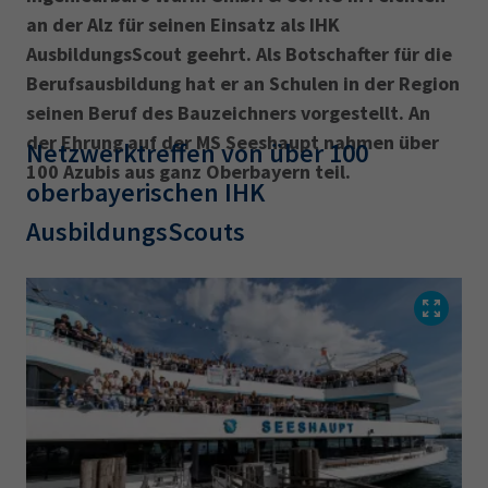
an der Alz für seinen Einsatz als IHK
AusbildungsScout geehrt. Als Botschafter für die
Berufsausbildung hat er an Schulen in der Region
seinen Beruf des Bauzeichners vorgestellt. An
der Ehrung auf der MS Seeshaupt nahmen über
Netzwerktreffen von über 100
100 Azubis aus ganz Oberbayern teil.
oberbayerischen IHK
AusbildungsScouts