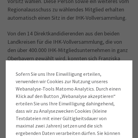
Vorsitz wählen. Diese Person sowie ein weiteres vom
Regionalausschuss zu wählendes Mitglied erhalten
automatisch einen Sitz in der IHK-Vollversammlung.
Von den 14 Direktkandidierenden aus den beiden
Landkreisen für die IHK-Vollversammlung, die von
den über 400.000 IHK-Mitgliedsunternehmen in ganz
Oberbayern gewählt wird, konnten sich Franziska
Steiner-Grätz, Hassan-Frederic Falk, Carolin
Sofern Sie uns Ihre Einwilligung erteilen,
Heimeldinger-Münch und Christina Pliml
verwenden wir Cookies zur Nutzung unseres
durchsetzen. Die IHK-Vollversammlung wählt am 8.
Webanalyse-Tools Matomo Analytics. Durch einen
Juli ihr neues Präsidium.
Klick auf den Button „Webanalyse akzeptieren“
erteilen Sie uns Ihre Einwilligung dahingehend,
Insgesamt kandidierten in Oberbayern rund 650
dass wir zu Analysezwecken Cookies (kleine
Vertreter aus der Wirtschaft für mehr als 400
Textdateien mit einer Gültigkeitsdauer von
ehrenamtliche Mandate, darunter 350 Sitze in den 20
maximal zwei Jahren) setzen und die sich
IHK-Regionalausschüssen. Die IHK-Wahl findet alle
ergebenden Daten verarbeiten dürfen. Sie können