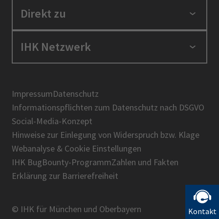
Standortpolitik
Direkt zu
Ausbildung und Fortbildung
Berufszugang
Positionen
IHK Netzwerk
Ratgeber
IHK in der Region
Service und Anträge
Karriere
IHK Akademie
Über uns
Presse
BIHK
Impressum
Datenschutz
IHK-Magazin
Informationspflichten zum Datenschutz nach DSGVO
DIHK
Social-Media-Konzept
AHK
Hinweise zur Einlegung von Widerspruch bzw. Klage
IHK-Standortportal Bayern
Webanalyse & Cookie Einstellungen
IHK BugBounty-Programm
Zahlen und Fakten
Erklärung zur Barrierefreiheit
© IHK für München und Oberbayern
Kontakt