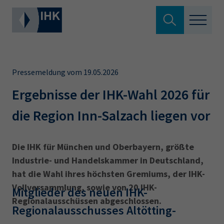
Suche verlassen
Standortpolitik
Wonach suchen Sie?
Pressemeldung vom 19.05.2026
Aus- & Fortbildung
Ergebnisse der IHK-Wahl 2026 für
die Region Inn-Salzach liegen vor
Berufszugang
Suchen
Ratgeber
Die IHK für München und Oberbayern, größte
Industrie- und Handelskammer in Deutschland,
Hier können Sie auch aus den meistgesuchten
Service & Anträge
hat die Wahl ihres höchsten Gremiums, der IHK-
Begriffen vorauswählen
Vollversammlung, sowie von 20 IHK-
Mitglieder des neuen IHK-
Über uns
Regionalausschüssen abgeschlossen.
Regionalausschusses Altötting-
34a
34c
Ausbildungsvertrag
Fachwirt