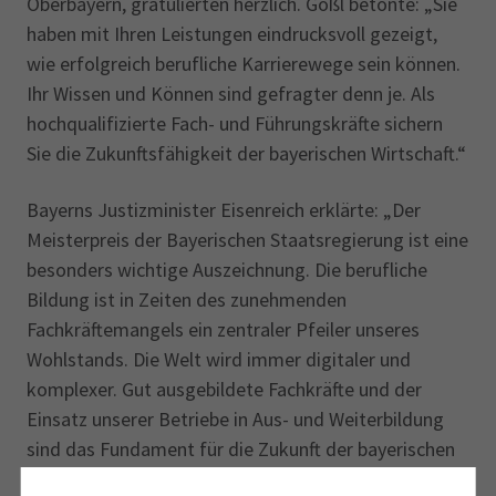
Oberbayern, gratulierten herzlich. Gößl betonte: „Sie
haben mit Ihren Leistungen eindrucksvoll gezeigt,
wie erfolgreich berufliche Karrierewege sein können.
Ihr Wissen und Können sind gefragter denn je. Als
hochqualifizierte Fach- und Führungskräfte sichern
Sie die Zukunftsfähigkeit der bayerischen Wirtschaft.“
Bayerns Justizminister Eisenreich erklärte: „Der
Meisterpreis der Bayerischen Staatsregierung ist eine
besonders wichtige Auszeichnung. Die berufliche
Bildung ist in Zeiten des zunehmenden
Fachkräftemangels ein zentraler Pfeiler unseres
Wohlstands. Die Welt wird immer digitaler und
komplexer. Gut ausgebildete Fachkräfte und der
Einsatz unserer Betriebe in Aus- und Weiterbildung
sind das Fundament für die Zukunft der bayerischen
Wirtschaft. Diese Auszeichnung ist nicht nur ein