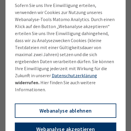
Erfolg der Absolventinnen und Absolventen. Es ist
Sofern Sie uns Ihre Einwilligung erteilen,
auch ein starkes Signal für unseren
verwenden wir Cookies zur Nutzung unseres
Wirtschaftsstandort. Ich darf den Preisträgerinnen
Webanalyse-Tools Matomo Analytics. Durch einen
Klick auf den Button „Webanalyse akzeptieren“
und Preisträgern zu ihren herausragenden
erteilen Sie uns Ihre Einwilligung dahingehend,
Leistungen gratulieren.“
dass wir zu Analysezwecken Cookies (kleine
Textdateien mit einer Gültigkeitsdauer von
Gößl und Eisenreich dankten auch den rund 9.000
maximal zwei Jahren) setzen und die sich
ehrenamtlichen Prüferinnen und Prüfern der IHK für
ergebenden Daten verarbeiten dürfen. Sie können
München und Oberbayern, deren Expertise und
Ihre Einwilligung jederzeit mit Wirkung für die
Engagement bei den 60.000 IHK-Prüfungen pro Jahr,
Zukunft in unserer
Datenschutzerklärung
davon etwa 13.000 im Fortbildungsbereich,
widerrufen.
Hier finden Sie auch weitere
unverzichtbar sind.
Informationen.
Die beruflichen Perspektiven für Absolventen einer
Webanalyse ablehnen
IHK-Fortbildung sind weiterhin ausgezeichnet. Der
Arbeitskräftemangel bleibt trotz Strukturkrise für die
Gesamtwirtschaft ein Dauerthema. Laut dem
Webanalyse akzeptieren