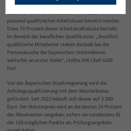
aktuellen IHK-Arbeitsmarktradar Bayern können
derzeit 140.000 offene Stellen im Freistaat nicht mit
passend qualifizierten Arbeitslosen besetzt werden.
Etwa 70 Prozent dieser Arbeitskräftelücke besteht
im Bereich der beruflichen Qualifikation. „Beruflich
qualifizierte Mitarbeiter stehen deshalb bei der
Personalsuche der bayerischen Unternehmen
weiterhin an erster Stelle“, stellte IHK-Chef Gößl
fest.
Von der Bayerischen Staatsregierung wird die
Aufstiegsqualifizierung mit dem Meisterbonus
gefördert. Seit 2023 beläuft sich dieser auf 3.000
Euro. Der Meisterpreis wird an die besten 20 Prozent
der Absolventen vergeben, sofern sie mindestens 81
der 100 möglichen Punkte als Prüfungsergebnis
erzielt haben.