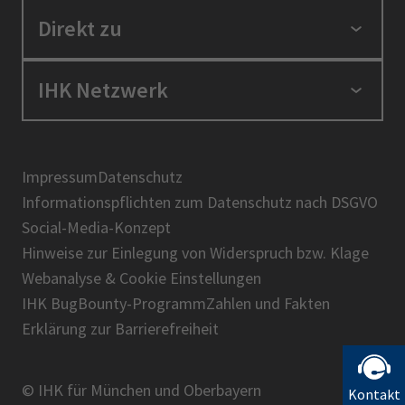
Standortpolitik
Direkt zu
Ausbildung und Fortbildung
Berufszugang
Positionen
IHK Netzwerk
Ratgeber
IHK in der Region
Service und Anträge
Karriere
IHK Akademie
Über uns
Presse
BIHK
Impressum
Datenschutz
IHK-Magazin
Informationspflichten zum Datenschutz nach DSGVO
DIHK
Social-Media-Konzept
AHK
Hinweise zur Einlegung von Widerspruch bzw. Klage
IHK-Standortportal Bayern
Webanalyse & Cookie Einstellungen
IHK BugBounty-Programm
Zahlen und Fakten
Erklärung zur Barrierefreiheit
© IHK für München und Oberbayern
Kontakt