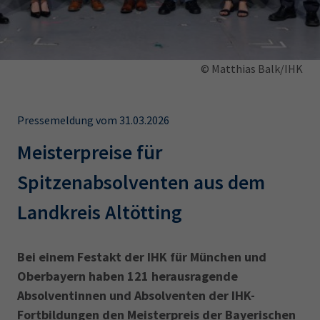
AdA
34d
Prüfungstermine
Leichte Sprache
Wirtschaftsfachwirt
34f
Negativerklärung
Sachkundeprüfung
Berichtsheft
AEVO
IHK regional
© Matthias Balk/IHK
34i
Betriebswirt
Prüfbericht
Karriere
Pressemeldung vom 31.03.2026
Presse
Meisterpreise für
EN
Spitzenabsolventen aus dem
Landkreis Altötting
IHK Akademie
Bei einem Festakt der IHK für München und
Magazin
Log-in
Oberbayern haben 121 herausragende
Absolventinnen und Absolventen der IHK-
Fortbildungen den Meisterpreis der Bayerischen