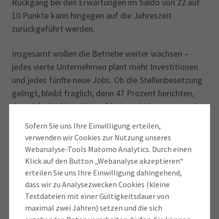
Rückgang bei den Erwartungen im Saldo von 22 auf
10 Punkte kann hingegen auf die Jahreszeit
zurückgeführt werden.
Insgesamt wollen die Betriebe weiter wachsen –
jedes vierte Unternehmen plant mehr Investitionen
und jedes fünfte neue Jobs. Ob die Stellenbesetzung
gelingt, bleibt fraglich, denn 47 Prozent berichten,
dass Arbeitsplätze längerfristig nicht besetzt werden
können. Der Fachkräftemangel wird von 57 Prozent
Sofern Sie uns Ihre Einwilligung erteilen,
der Befragten als Geschäftsrisiko genannt. Über die
verwenden wir Cookies zur Nutzung unseres
Hälfte der Unternehmen sorgt sich zudem um die
Webanalyse-Tools Matomo Analytics. Durch einen
Wirtschaftspolitik.
Klick auf den Button „Webanalyse akzeptieren“
erteilen Sie uns Ihre Einwilligung dahingehend,
„Damit die Betriebe weiter auf der Erfolgswelle
dass wir zu Analysezwecken Cookies (kleine
Textdateien mit einer Gültigkeitsdauer von
bleiben, brauchen wir schnellstmöglich eine
maximal zwei Jahren) setzen und die sich
handlungsfähige Bundesregierung. Gerade als