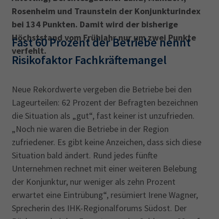
AdA
34d
Prüfungstermine
Rosenheim und Traunstein der Konjunkturindex
Leichte Sprache
Wirtschaftsfachwirt
34f
Negativerklärung
bei 134 Punkten. Damit wird der bisherige
Höchststand vom Frühjahr nur um zwei Punkte
Fast 60 Prozent der Betriebe nennt
Sachkundeprüfung
Berichtsheft
AEVO
IHK regional
verfehlt.
Risikofaktor Fachkräftemangel
34i
Betriebswirt
Prüfbericht
Karriere
Neue Rekordwerte vergeben die Betriebe bei den
Presse
Lageurteilen: 62 Prozent der Befragten bezeichnen
die Situation als „gut“, fast keiner ist unzufrieden.
EN
„Noch nie waren die Betriebe in der Region
zufriedener. Es gibt keine Anzeichen, dass sich diese
IHK Akademie
Situation bald ändert. Rund jedes fünfte
Unternehmen rechnet mit einer weiteren Belebung
Magazin
Log-in
der Konjunktur, nur weniger als zehn Prozent
erwartet eine Eintrübung“, resümiert Irene Wagner,
Sprecherin des IHK-Regionalforums Südost. Der