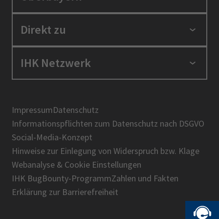
Standortpolitik
Direkt zu
Ausbildung und Fortbildung
Berufszugang
Positionen
IHK Netzwerk
Ratgeber
IHK in der Region
Service und Anträge
Karriere
IHK Akademie
Über uns
Presse
BIHK
Impressum
Datenschutz
IHK-Magazin
Informationspflichten zum Datenschutz nach DSGVO
DIHK
Social-Media-Konzept
AHK
Hinweise zur Einlegung von Widerspruch bzw. Klage
IHK-Standortportal Bayern
Webanalyse & Cookie Einstellungen
IHK BugBounty-Programm
Zahlen und Fakten
Erklärung zur Barrierefreiheit