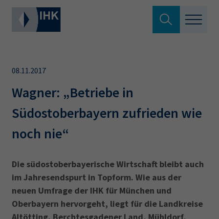
Suche verlassen
Standortpolitik
Wonach suchen Sie?
08.11.2017
Aus- & Fortbildung
Wagner: „Betriebe in
Südostoberbayern zufrieden wie
Berufszugang
Suchen
noch nie“
Ratgeber
Hier können Sie auch aus den meistgesuchten
Die südostoberbayerische Wirtschaft bleibt auch
Service & Anträge
Begriffen vorauswählen
im Jahresendspurt in Topform. Wie aus der
neuen Umfrage der IHK für München und
Über uns
Oberbayern hervorgeht, liegt für die Landkreise
34a
34c
Ausbildungsvertrag
Fachwirt
Altötting, Berchtesgadener Land, Mühldorf,