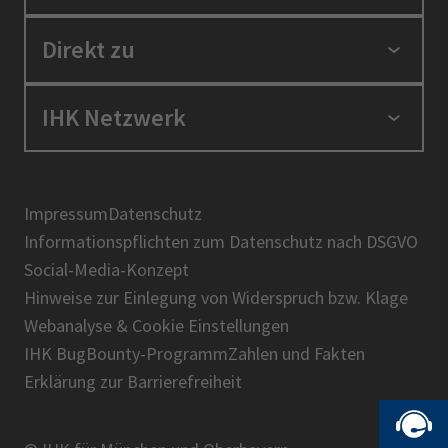
Standortpolitik
Direkt zu
Ausbildung und Fortbildung
Berufszugang
Positionen
IHK Netzwerk
Ratgeber
IHK in der Region
Service und Anträge
Karriere
IHK Akademie
Über uns
Presse
BIHK
Impressum
Datenschutz
IHK-Magazin
Informationspflichten zum Datenschutz nach DSGVO
DIHK
Social-Media-Konzept
AHK
Hinweise zur Einlegung von Widerspruch bzw. Klage
IHK-Standortportal Bayern
Webanalyse & Cookie Einstellungen
IHK BugBounty-Programm
Zahlen und Fakten
Erklärung zur Barrierefreiheit