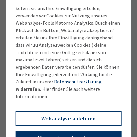
Jugendliche, die noch auf der Suche sind, oder
bislang unentschlossene Bewerberinnen und
Sofern Sie uns Ihre Einwilligung erteilen,
verwenden wir Cookies zur Nutzung unseres
Bewerber haben nach wie vor gute Chancen, einen
Webanalyse-Tools Matomo Analytics. Durch einen
Ausbildungs­platz zu finden. Laut der Statistik der
Klick auf den Button „Webanalyse akzeptieren“
Arbeitsagentur von Ende August sind noch 379
erteilen Sie uns Ihre Einwilligung dahingehend,
Lehrstellen unbesetzt. Diesem Angebot stehen 63
dass wir zu Analysezwecken Cookies (kleine
unversorgte Ausbildungs­bewerber gegenüber. Es
Textdateien mit einer Gültigkeitsdauer von
kommen somit rein rechnerisch auf jeden
maximal zwei Jahren) setzen und die sich
unversorgten Bewerber sechs Lehrstellen. Die
ergebenden Daten verarbeiten dürfen. Sie können
Angaben der Arbeitsagentur beziehen sich auf alle
Ihre Einwilligung jederzeit mit Wirkung für die
Zukunft in unserer
Datenschutzerklärung
Bereiche des Ausbildungsstellenmarkts, der neben
widerrufen.
Hier finden Sie auch weitere
den IHK-Sektoren Industrie, Handel und
Informationen.
Dienstleistungen auch das Handwerk, die freien
Berufe und den öffentlichen Dienst umfasst.
Webanalyse ablehnen
„Die Bewerberlücke am Ausbildungsmarkt wird auch
in den kommenden Jahren nicht kleiner. Umso