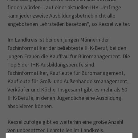
finden würden. Laut einer aktuellen IHK-Umfrage
kann jeder zweite Ausbildungsbetrieb nicht alle
angebotenen Lehrstellen besetzen“, so Kessel weiter.
Im Landkreis ist bei den jungen Männern der
Fachinformatiker der beliebteste IHK-Beruf, bei den
jungen Frauen die Kauffrau für Büromanagement. Die
Top 5 der IHK-Ausbildungsberufe sind:
Fachinformatiker, Kaufleute für Büromanagement,
Kaufleute für Groß- und Außenhandelsmanagement,
Verkäufer und Köche. Insgesamt gibt es mehr als 50
IHK-Berufe, in denen Jugendliche eine Ausbildung
absolvieren können.
Kessel zufolge gibt es weiterhin eine große Anzahl
von unbesetzten Lehrstellen im Landkreis.