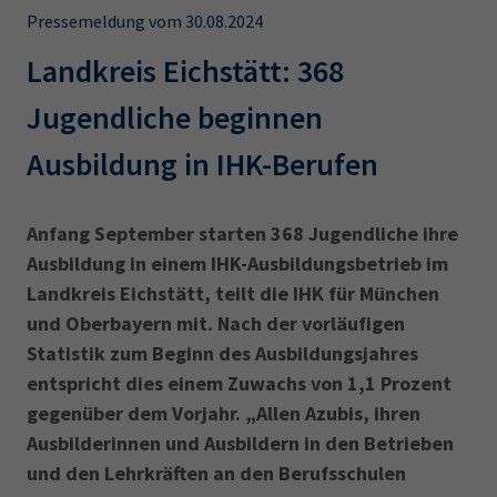
AdA
34d
Prüfungstermine
Pressemeldung vom 30.08.2024
Leichte Sprache
Wirtschaftsfachwirt
34f
Negativerklärung
Landkreis Eichstätt: 368
Sachkundeprüfung
Berichtsheft
AEVO
IHK regional
Jugendliche beginnen
34i
Betriebswirt
Prüfbericht
Karriere
Ausbildung in IHK-Berufen
Presse
Anfang September starten 368 Jugendliche ihre
Ausbildung in einem IHK-Ausbildungsbetrieb im
EN
Landkreis Eichstätt, teilt die IHK für München
und Oberbayern mit. Nach der vorläufigen
IHK Akademie
Statistik zum Beginn des Ausbildungsjahres
entspricht dies einem Zuwachs von 1,1 Prozent
Magazin
Log-in
gegenüber dem Vorjahr. „Allen Azubis, ihren
Ausbilderinnen und Ausbildern in den Betrieben
und den Lehrkräften an den Berufsschulen