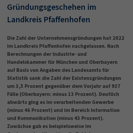
AdA
34d
Prüfungstermine
Gründungsgeschehen im
Leichte Sprache
Wirtschaftsfachwirt
34f
Negativerklärung
Landkreis Pfaffenhofen
Sachkundeprüfung
Berichtsheft
AEVO
IHK regional
34i
Betriebswirt
Prüfbericht
Die Zahl der Unternehmensgründungen hat 2022
Karriere
im Landkreis Pfaffenhofen nachgelassen. Nach
Berechnungen der Industrie- und
Presse
Handelskammer für München und Oberbayern
auf Basis von Angaben des Landesamts für
EN
Statistik sank die Zahl der Existenzgründungen
um 3,5 Prozent gegenüber dem Vorjahr auf 937
IHK Akademie
Fälle (Oberbayern: minus 13 Prozent). Deutlich
abwärts ging es im verarbeitenden Gewerbe
Magazin
Log-in
(minus 46 Prozent) und im Bereich Information
und Kommunikation (minus 43 Prozent).
Zuwächse gab es beispielsweise im