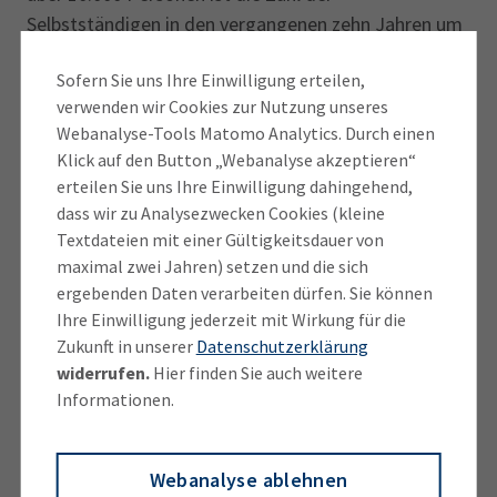
Selbstständigen in den vergangenen zehn Jahren um
über 1.000 Personen zurückgegangen.
Sofern Sie uns Ihre Einwilligung erteilen,
verwenden wir Cookies zur Nutzung unseres
Auch aktuell bewerten Selbstständige das
Webanalyse-Tools Matomo Analytics. Durch einen
Geschäftsklima laut ifo-Index vom Juni im Vergleich
Klick auf den Button „Webanalyse akzeptieren“
zur Gesamtwirtschaft deutlich ungünstiger. Im
erteilen Sie uns Ihre Einwilligung dahingehend,
Vormonat berichteten 19 Prozent der
dass wir zu Analysezwecken Cookies (kleine
Kleinstunternehmen und Soloselbstständigen von
Textdateien mit einer Gültigkeitsdauer von
Existenzsorgen gegenüber 7 Prozent der
maximal zwei Jahren) setzen und die sich
Unternehmen in der Gesamtwirtschaft. Die IHK
ergebenden Daten verarbeiten dürfen. Sie können
plädiert daher für eine aktive Wirtschaftspolitik, die
Ihre Einwilligung jederzeit mit Wirkung für die
Zukunft in unserer
Datenschutzerklärung
auf die besonderen Bedürfnisse von Gründern und
widerrufen.
Hier finden Sie auch weitere
Selbst­ständigen eingeht und keine weitere
Informationen.
Verunsicherung schafft, zum Beispiel bei den Themen
Scheinselbst­ständigkeit und Altersvorsorgepflicht.
Webanalyse ablehnen
„Der ständig anwachsende und immer komplexere