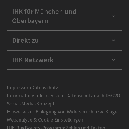
IHK für München und
Oberbayern
Standortpolitik
Direkt zu
Ausbildung und Fortbildung
Berufszugang
Positionen
IHK Netzwerk
Ratgeber
IHK in der Region
Service und Anträge
Karriere
IHK Akademie
Über uns
Presse
BIHK
Impressum
Datenschutz
IHK-Magazin
Informationspflichten zum Datenschutz nach DSGVO
DIHK
Social-Media-Konzept
AHK
Hinweise zur Einlegung von Widerspruch bzw. Klage
IHK-Standortportal Bayern
Webanalyse & Cookie Einstellungen
IHK BugBounty-Programm
Zahlen und Fakten