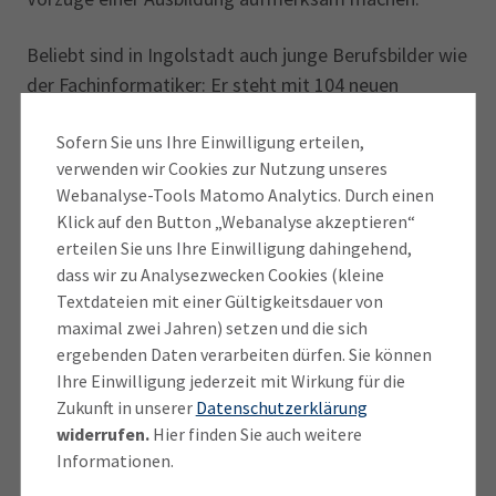
Beliebt sind in Ingolstadt auch junge Berufsbilder wie
der Fachinformatiker: Er steht mit 104 neuen
Ausbildungsverträgen auf Platz eins der
Sofern Sie uns Ihre Einwilligung erteilen,
gefragtesten IHK-Berufe. Auf Platz zwei liegt der
verwenden wir Cookies zur Nutzung unseres
Fertigungsmechaniker, gefolgt vom
Webanalyse-Tools Matomo Analytics. Durch einen
Kraftfahrzeugmechatroniker, den Kaufleuten für
Klick auf den Button „Webanalyse akzeptieren“
Büromanagement und den Mechatronikern.
erteilen Sie uns Ihre Einwilligung dahingehend,
Insgesamt gibt es in Ingolstadt mehr als 70
dass wir zu Analysezwecken Cookies (kleine
verschiedene IHK-Berufe, in denen Jugendliche
Textdateien mit einer Gültigkeitsdauer von
derzeit eine Ausbildung absolvieren.
maximal zwei Jahren) setzen und die sich
ergebenden Daten verarbeiten dürfen. Sie können
Gerade kleinere Betriebe haben angesichts der
Ihre Einwilligung jederzeit mit Wirkung für die
Zukunft in unserer
Datenschutzerklärung
sinkenden Schülerzahlen jedoch Schwierigkeiten,
widerrufen.
Hier finden Sie auch weitere
Auszubildende zu finden. Dadurch sinkt auch die Zahl
Informationen.
der ausbilden­den IHK-Mitgliedsbetriebe: Sie lag Ende