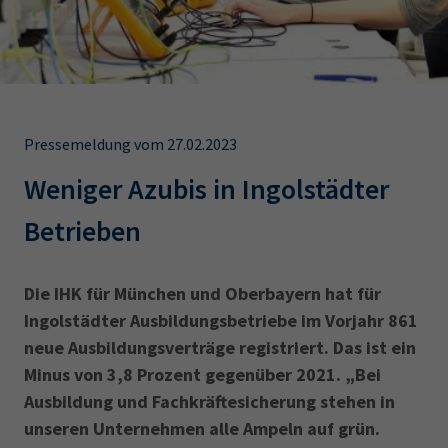
AdA
34d
Prüfungstermine
Leichte Sprache
Wirtschaftsfachwirt
34f
Negativerklärung
Sachkundeprüfung
Berichtsheft
AEVO
IHK regional
34i
Betriebswirt
Prüfbericht
Karriere
Pressemeldung vom 27.02.2023
Weniger Azubis in Ingolstädter
Presse
Betrieben
EN
Die IHK für München und Oberbayern hat für
IHK Akademie
Ingolstädter Ausbildungs­betriebe im Vorjahr 861
neue Ausbildungsverträge registriert. Das ist ein
Magazin
Log-in
Minus von 3,8 Prozent gegenüber 2021. „Bei
Ausbildung und Fachkräftesicherung stehen in
unseren Unternehmen alle Ampeln auf grün.