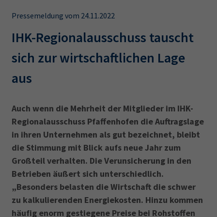
AdA
34d
Prüfungstermine
Leichte Sprache
Pressemeldung vom 24.11.2022
Wirtschaftsfachwirt
34f
Negativerklärung
IHK-Regionalausschuss tauscht
Sachkundeprüfung
Berichtsheft
AEVO
IHK regional
sich zur wirtschaftlichen Lage
34i
Betriebswirt
Prüfbericht
Karriere
aus
Presse
Auch wenn die Mehrheit der Mitglieder im IHK-
EN
Regional­ausschuss Pfaffenhofen die Auftragslage
in ihren Unternehmen als gut bezeichnet, bleibt
IHK Akademie
die Stimmung mit Blick aufs neue Jahr zum
Großteil verhalten. Die Verunsicherung in den
Betrieben äußert sich unterschiedlich.
Magazin
Log-in
„Besonders belasten die Wirtschaft die schwer
zu kalkulierenden Energiekosten. Hinzu kommen
häufig enorm gestiegene Preise bei Rohstoffen