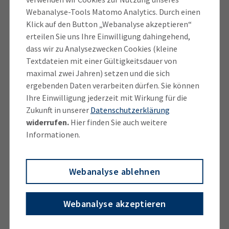
Alfred Amenda, Geschäfts­führer von Amenda
Webanalyse-Tools Matomo Analytics. Durch einen
Transporte in Hohenwart. „Es wird viel weniger
Klick auf den Button „Webanalyse akzeptieren“
befördert. Normaler­weise haben wir im November
erteilen Sie uns Ihre Einwilligung dahingehend,
Hochkonjunktur“, so der Spediteur. Aber sollte die
dass wir zu Analysezwecken Cookies (kleine
Wirtschaft wieder anziehen, werde laut Amenda die
Textdateien mit einer Gültigkeitsdauer von
maximal zwei Jahren) setzen und die sich
Logistik aufgrund des Fahrer­mangels ohnehin nicht
ergebenden Daten verarbeiten dürfen. Sie können
mitziehen können – eine brandgefährliche Situation
Ihre Einwilligung jederzeit mit Wirkung für die
für den Wirtschaftsstandort.
Zukunft in unserer
Datenschutzerklärung
widerrufen.
Hier finden Sie auch weitere
Auch Unternehmerinnen und Unternehmer aus
Informationen.
anderen Branchen benannten den Personalmangel
quer durch alle Qualifizierungsstufen als große
Belastung für ihre Betriebe und Risikofaktor für die
Webanalyse ablehnen
weitere Geschäftsentwicklung. Aufgabe des
Ausschusses im neuen Jahr – so die breite Meinung in
Webanalyse akzeptieren
der Diskussion – müsse daher sein, Ideen zu
entwickeln, wie sich die Region mit ihren