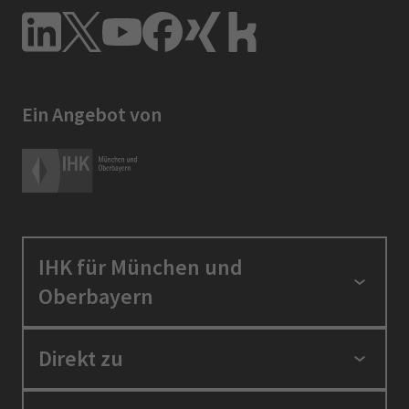
Ein Angebot von
IHK für München und
Oberbayern
Standortpolitik
Direkt zu
Ausbildung und Fortbildung