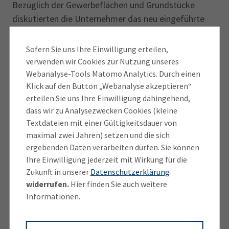
Bezüglich der Gewerbeflächen und Grundstücke
diskutierten die Unternehmer das neu eingeführte
Modell der Konzeptvergabe, wonach insbesondere
die Qualität des Nutzungskonzepts für eine
Sofern Sie uns Ihre Einwilligung erteilen,
Gewerbeansiedlung in die Vergabeentscheidung
verwenden wir Cookies zur Nutzung unseres
einfließt. Hier bat die Unternehmerschaft darum, die
Webanalyse-Tools Matomo Analytics. Durch einen
Klick auf den Button „Webanalyse akzeptieren“
Vergabekriterien und
erteilen Sie uns Ihre Einwilligung dahingehend,
-entscheidungen transparent darzustellen. Rosenfeld
dass wir zu Analysezwecken Cookies (kleine
unterstrich die Knappheit an Gewerbegrund­stücken
Textdateien mit einer Gültigkeitsdauer von
und den damit einhergehenden
maximal zwei Jahren) setzen und die sich
Begründungsaufwand für neue Flächen. Das Ziel der
ergebenden Daten verarbeiten dürfen. Sie können
Stadt sei daher, sich vor allem auf brachliegende
Ihre Einwilligung jederzeit mit Wirkung für die
Flächen zu fokussieren und ein gezieltes
Zukunft in unserer
Datenschutzerklärung
Leerstandsmanagement betreiben.
widerrufen.
Hier finden Sie auch weitere
Informationen.
Ein dem Ingolstädter Mittelstand besonders unter
den Nägeln brennendes Thema platzierte