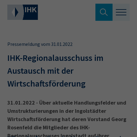
Suche verlassen
Standortpolitik
Wonach suchen Sie?
Pressemeldung vom 31.01.2022
Aus- & Fortbildung
IHK-Regionalausschuss im
Austausch mit der
Berufszugang
Suchen
Wirtschaftsförderung
Ratgeber
Hier können Sie auch aus den meistgesuchten
31.01.2022 - Über aktuelle Handlungsfelder und
Service & Anträge
Begriffen vorauswählen
Umstrukturierungen in der Ingolstädter
Wirtschaftsförderung hat deren Vorstand Georg
Über uns
Rosenfeld die Mitglieder des IHK-
34a
34c
Ausbildungsvertrag
Fachwirt
Regionalausschusses Ingolstadt auf ihrer