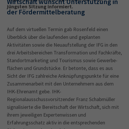
Wirtschaft wünscht Unterstützung in
AdA
34d
Prüfungstermine
jüngsten Sitzung informiert.
Leichte Sprache
der Fördermittelberatung
Wirtschaftsfachwirt
34f
Negativerklärung
Sachkundeprüfung
Berichtsheft
AEVO
IHK regional
Auf dem virtuellen Termin gab Rosenfeld einen
34i
Betriebswirt
Prüfbericht
Überblick über die laufenden und geplanten
Karriere
Aktivitäten sowie die Neuaufstellung der IFG in den
drei Arbeitsbereichen Transformation und Fachkräfte,
Presse
Standortmarketing und Tourismus sowie Gewerbe­
flächen und Grundstücke. Er betonte, dass es aus
EN
Sicht der IFG zahlreiche Anknüpfungspunkte für eine
Zusammenarbeit mit den Unternehmern aus dem
IHK Akademie
IHK-Ehrenamt gebe. IHK-
Regionalausschussvorsitzender Franz Schabmüller
Magazin
Log-in
signa­lisierte die Bereitschaft der Wirtschaft, sich mit
ihrem jeweiligen Expertenwissen und
Erfahrungsschatz aktiv in die entsprechenden