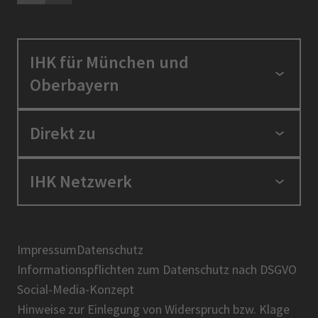
IHK für München und
Oberbayern
Standortpolitik
Direkt zu
Ausbildung und Fortbildung
Berufszugang
Positionen
IHK Netzwerk
Ratgeber
IHK in der Region
Service und Anträge
Karriere
IHK Akademie
Über uns
Presse
BIHK
Impressum
Datenschutz
IHK-Magazin
Informationspflichten zum Datenschutz nach DSGVO
DIHK
Social-Media-Konzept
AHK
Hinweise zur Einlegung von Widerspruch bzw. Klage
IHK-Standortportal Bayern