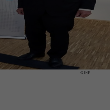
ermine
erichtsheft
© IHK