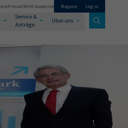
iere
Presse
EN
IHK Akademie
Magazin
Log-in
Service &
r
Über uns
Suche verlassen
Anträge
Schließen
Suchen
auswählen