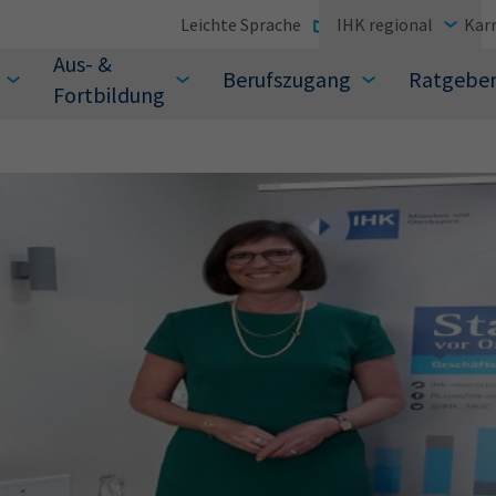
Leichte Sprache
IHK regional
Karr
Aus- &
Berufszugang
Ratgebe
Fortbildung
suchen Sie?
Sie auch aus den meistgesuchten Begriffen vor