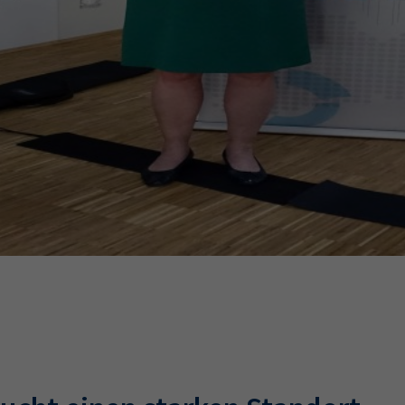
Ausbildungsvertrag
Fachwirt
AdA
34d
Prüfungst
chwirt
34f
Negativerklärung
Sachkundeprüfung
B
Betriebswirt
Prüfbericht