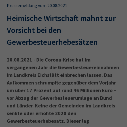
AdA
34d
Prüfungstermine
Pressemeldung vom 20.08.2021
Leichte Sprache
Wirtschaftsfachwirt
34f
Negativerklärung
Heimische Wirtschaft mahnt zur
Sachkundeprüfung
Berichtsheft
AEVO
IHK regional
Vorsicht bei den
34i
Betriebswirt
Prüfbericht
Karriere
Gewerbesteuerhebesätzen
Presse
20.08.2021 - Die Corona-Krise hat im
vergangenen Jahr die Gewerbesteuereinnahmen
EN
im Landkreis Eichstätt einbrechen lassen. Das
Aufkommen schrumpfte gegenüber dem Vorjahr
IHK Akademie
um über 17 Prozent auf rund 46 Millionen Euro –
vor Abzug der Gewerbesteuerumlage an Bund
Magazin
Log-in
und Länder. Keine der Gemeinden im Landkreis
senkte oder erhöhte 2020 den
Gewerbesteuerhebesatz. Dieser lag