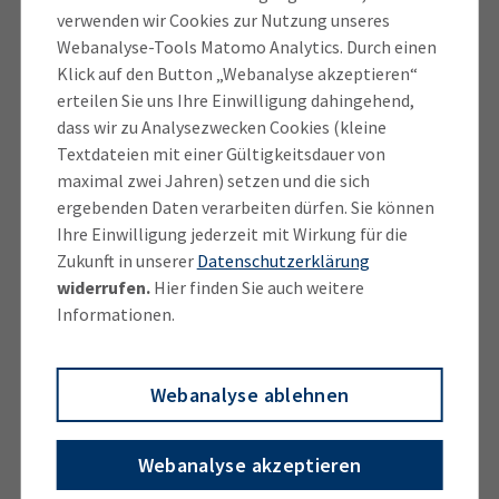
verwenden wir Cookies zur Nutzung unseres
Kommunen liegt der Hebesatz bei 300 Prozent.
Webanalyse-Tools Matomo Analytics. Durch einen
Gesetzlich ist den Gemeinden bundesweit ein
Klick auf den Button „Webanalyse akzeptieren“
Mindesthebesatz von 200 Prozent vorgeschrieben.
erteilen Sie uns Ihre Einwilligung dahingehend,
dass wir zu Analysezwecken Cookies (kleine
„Die Corona-Krise hat die Betriebe in vielen Branchen
Textdateien mit einer Gültigkeitsdauer von
äußerst stark belastet. Keinesfalls darf die
maximal zwei Jahren) setzen und die sich
aufkeimende Erholung durch ein unzeitgemäßes
ergebenden Daten verarbeiten dürfen. Sie können
Drehen an der Steuerschraube bedroht werden. Die
Ihre Einwilligung jederzeit mit Wirkung für die
Zukunft in unserer
Datenschutzerklärung
Betriebe brauchen ihre Liquidität jetzt vor allem für
widerrufen.
Hier finden Sie auch weitere
Investitionen. Die Wirtschaft setzt auf das Augenmaß
Informationen.
der Kommunen, denen bei coronabedingter
finanzieller Schieflage auch Bund und Länder unter
die Arme greifen“, sagt Alexander Kessel,
Webanalyse ablehnen
Vorsitzender des IHK-Regionalausschusses Eichstätt.
„Ein niedriger Hebesatz lässt den Betrieben mehr
Webanalyse akzeptieren
Luft zum Atmen und Investieren und führt nachhaltig