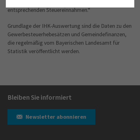
zu einer besseren wirtschaftlichen Entwicklung mit
entsprechenden Steuereinnahmen.“
Grundlage der IHK-Auswertung sind die Daten zu den
Gewerbesteuerhebesätzen und Gemeindefinanzen,
die regelmäßig vom Bayerischen Landesamt für
Statistik veröffentlicht werden.
Bleiben Sie informiert
Newsletter abonnieren