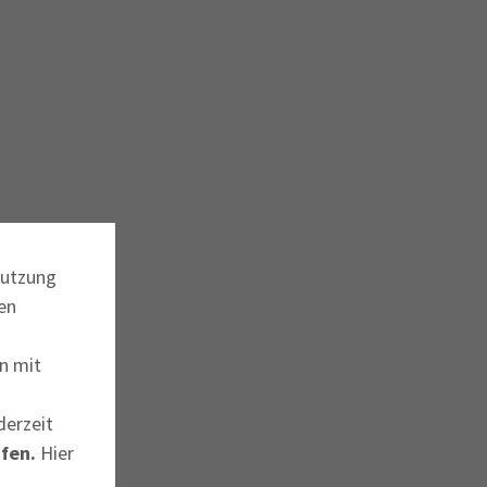
Nutzung
en
n mit
derzeit
fen.
Hier