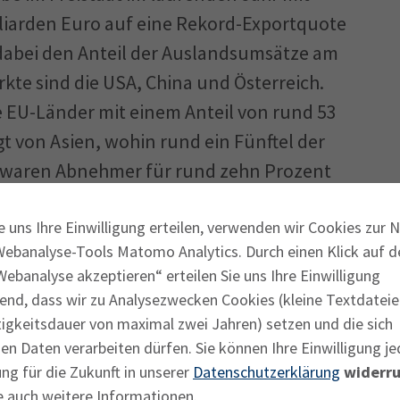
lliarden Euro auf eine Rekord-Exportquote
t dabei den Anteil der Auslandsumsätze am
te sind die USA, China und Österreich.
e EU-Länder mit einem Anteil von rund 53
gt von Asien, wohin rund ein Fünftel der
A waren Abnehmer für rund zehn Prozent
schen Wirtschaft sind Fahrzeuge, Maschinen
e uns Ihre Einwilligung erteilen, verwenden wir Cookies zur 
Webanalyse-Tools Matomo Analytics. Durch einen Klick auf d
ebanalyse akzeptieren“ erteilen Sie uns Ihre Einwilligung
 der Produktion und der Ausfuhren noch
end, dass wir zu Analysezwecken Cookies (kleine Textdateie
Exportgeschäft in der jetzigen Erholung ein
tigkeitsdauer von maximal zwei Jahren) setzen und die sich
rtschaft. Die weltweite Nachfrage, besonders
n Daten verarbeiten dürfen. Sie können Ihre Einwilligung je
auf dem Weg aus der Corona-Krise“, sagt
ng für die Zukunft in unserer
Datenschutzerklärung
widerru
e auch weitere Informationen.
Regionalausschusses Eichstätt. Gleichzeitig