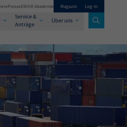
iere
Presse
EN
IHK Akademie
Magazin
Log-in
Service &
r
Über uns
Suche verlassen
Anträge
Schließen
Suchen
auswählen