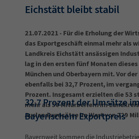
Eichstätt bleibt stabil ‎
21.07.2021 - Für die Erholung der Wirt
das Exportgeschäft einmal mehr als w
Landkreis Eichstätt ansässigen Indust
lag in den ersten fünf Monaten dieses 
München und Oberbayern mit. Vor der 
ebenfalls bei 32,7 Prozent, im vergang
Prozent. Insgesamt erzielten die 53 s
‎32,7 Prozent der Umsätze im
mehr als 50 Mitarbeitern im Landkreis
Bayerischem Exportpreis
Auslandsumsätze im Wert von 229 Mill
Bayernweit kommen die Industriebetrieb