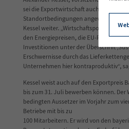
sei die Exportwirtschaft auch in einem L
Standortbedingungen angewiesen, die i
Web
Kessel weiter. „Wirtschaftspolitische E
den Energiepreisen, die EU-Pläne für v
Investitionen unter der Überschrift ‚Su
Erschwernisse durch das Lieferkettenge
Unternehmen hier kontraproduktiv“, sag
Kessel weist auch auf den Exportpreis
bis zum 31. Juli bewerben können. Der
bedingten Aussetzer im Vorjahr zum vier
Betriebe mit bis zu
100 Mitarbeitern. Er wird von den bay