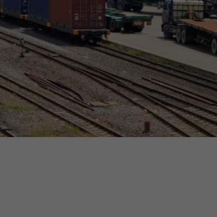
ermine
erichtsheft