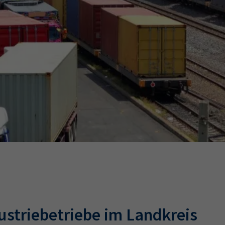
Ausbildungsvertrag
Fachwirt
AdA
34d
Prüfungst
chwirt
34f
Negativerklärung
Sachkundeprüfung
B
Betriebswirt
Prüfbericht
ustriebetriebe im Landkreis