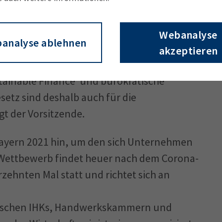
andkreis wie Eichstätt langfristig auf
nternational wettbewerbsfähig sind, so
Webanalyse
analyse ablehnen
xperi­mente mit der Energieversorgung und
akzeptieren
erschärfte Finanzierungsbedingungen für
stainable Finance‘ und bürokratische
setz sind deshalb auch für die
t der Vorsitzende.
 Bayern 2021 hin, um den sich Unternehmen
 Wettbewerb findet heuer nach dem Corona-
zehnten Mal statt und richtet ‎sich an
erischen IHKs, Handwerkskammern und