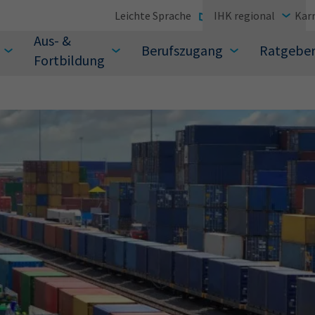
Leichte Sprache
IHK regional
Karr
Aus- &
Berufszugang
Ratgebe
Fortbildung
suchen Sie?
Sie auch aus den meistgesuchten Begriffen vor