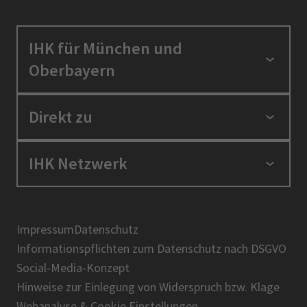
IHK für München und
Oberbayern
Standortpolitik
Direkt zu
Ausbildung und Fortbildung
Berufszugang
Positionen
IHK Netzwerk
Ratgeber
IHK in der Region
Service und Anträge
Karriere
IHK Akademie
Über uns
Presse
BIHK
Impressum
Datenschutz
IHK-Magazin
Informationspflichten zum Datenschutz nach DSGVO
DIHK
Social-Media-Konzept
AHK
Hinweise zur Einlegung von Widerspruch bzw. Klage
IHK-Standortportal Bayern
Webanalyse & Cookie Einstellungen