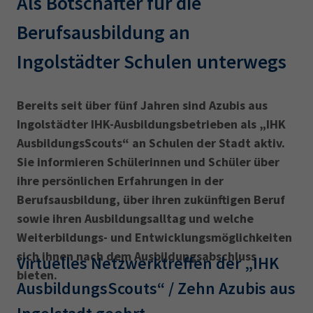
Als Botschafter für die
AdA
34d
Prüfungstermine
Leichte Sprache
Berufsausbildung an
Wirtschaftsfachwirt
34f
Negativerklärung
Ingolstädter Schulen unterwegs
Sachkundeprüfung
Berichtsheft
AEVO
IHK regional
34i
Betriebswirt
Prüfbericht
Karriere
Bereits seit über fünf Jahren sind Azubis aus
Ingolstädter IHK-Ausbildungsbetrieben als „IHK
Presse
AusbildungsScouts“ an Schulen der Stadt aktiv.
Sie informieren Schülerinnen und Schüler über
EN
ihre persönlichen Erfahrungen in der
Berufsausbildung, über ihren zukünftigen Beruf
IHK Akademie
sowie ihren Ausbildungsalltag und welche
Weiterbildungs- und Entwicklungsmöglichkeiten
sich ihnen nach dem Ausbildungsabschluss
Magazin
Log-in
Virtuelles Netzwerktreffen der „IHK
bieten.
AusbildungsScouts“ / Zehn Azubis aus