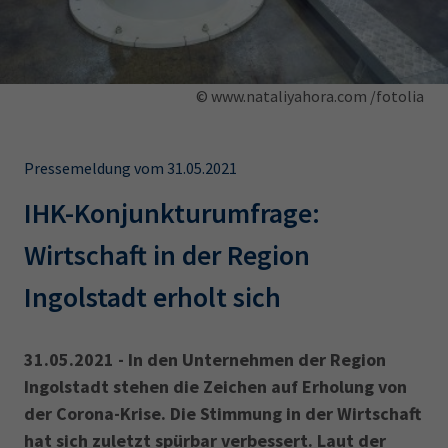
AdA
34d
Prüfungstermine
Leichte Sprache
Wirtschaftsfachwirt
34f
Negativerklärung
Sachkundeprüfung
Berichtsheft
AEVO
IHK regional
© www.nataliyahora.com /fotolia
34i
Betriebswirt
Prüfbericht
Karriere
Pressemeldung vom 31.05.2021
Presse
IHK-Konjunkturumfrage:
EN
Wirtschaft in der Region
Ingolstadt erholt sich
IHK Akademie
31.05.2021 - In den Unternehmen der Region
Magazin
Log-in
Ingolstadt stehen die Zeichen auf Erholung von
der Corona-Krise. Die Stimmung in der Wirtschaft
hat sich zuletzt spürbar verbessert. Laut der