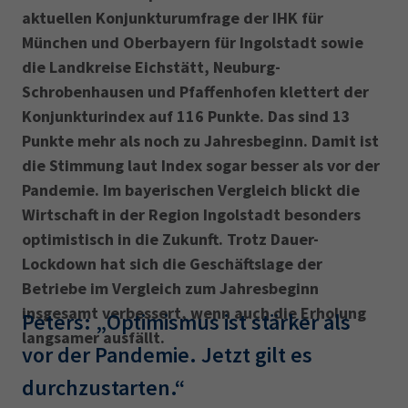
aktuellen Konjunkturumfrage der IHK für
München und Oberbayern für Ingolstadt sowie
die Landkreise Eichstätt, Neuburg-
Schrobenhausen und Pfaffenhofen klettert der
Konjunkturindex auf 116 Punkte. Das sind 13
Punkte mehr als noch zu Jahresbeginn. Damit ist
die Stimmung laut Index sogar besser als vor der
Pandemie. Im bayerischen Vergleich blickt die
Wirtschaft in der Region Ingolstadt besonders
optimistisch in die Zukunft. Trotz Dauer-
Lockdown hat sich die Geschäftslage der
Betriebe im Vergleich zum Jahresbeginn
insgesamt verbessert, wenn auch die Erholung
Peters: „Optimismus ist stärker als
langsamer ausfällt.
vor der Pandemie. Jetzt gilt es
durchzustarten.“ ‎