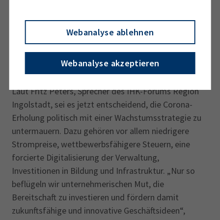
parallel ist die Sorge vor dem Fachkräftemangel
deutlich gestiegen. Aktuell sehen 51 Prozent der
Webanalyse ablehnen
befragten Unternehmen hierin ein Risiko. Sofern
Unternehmen kein Personal finden, kann die
Webanalyse akzeptieren
Beschäftigtenzahl nicht steigen.
Laut Fritz Peters, Sprecher des IHK-Forums Region
Ingolstadt, sei es jetzt entscheidend, die Corona-
Erholung politisch mit einer Wachstumsstrategie zu
untermauern. Dazu gehören vor allem niedrigere
Strompreise, wettbewerbsfähigere Steuern, eine
forcierte Digitalisierung der Verwaltung,
Investitionen in Bildung und Infrastruktur. „Nur so
beflügeln wir unternehmerischen Mut, die
Bereitschaft zu investieren und fördern damit
zukunftsfähige und innovative Geschäftsideen“,