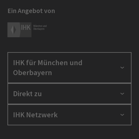
Ein Angebot von
IHK für München und
Oberbayern
Standortpolitik
Direkt zu
Ausbildung und Fortbildung
Berufszugang
Positionen
IHK Netzwerk
Ratgeber
IHK in der Region
Service und Anträge
Karriere
IHK Akademie