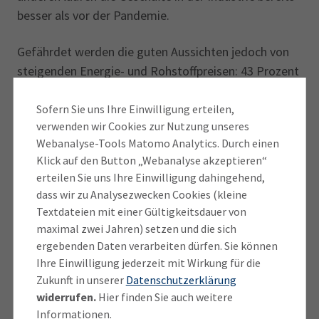
besser als vor der Pandemie.
Gefährdet werden die guten Aussichten jedoch von
steigenden Energie- und Rohstoffpreisen: 43 Prozent
der Betriebe sehen hierin ein Risiko; zu Jahresbeginn
waren es 30 Prozent.
Sofern Sie uns Ihre Einwilligung erteilen,
verwenden wir Cookies zur Nutzung unseres
Webanalyse-Tools Matomo Analytics. Durch einen
Hohe Energiepreise könnten eine Erklärung dafür
Klick auf den Button „Webanalyse akzeptieren“
sein, warum die Unternehmen mit ihren
erteilen Sie uns Ihre Einwilligung dahingehend,
Investitionsplänen aktuell allerdings noch
dass wir zu Analysezwecken Cookies (kleine
zurückhaltender als zu Jahresbeginn sind. Per Saldo
Textdateien mit einer Gültigkeitsdauer von
sinken sie von 2 auf -6 Punkte. Ebenfalls angespannt
maximal zwei Jahren) setzen und die sich
bleiben die Aussichten auf dem Arbeitsmarkt. Nur
ergebenden Daten verarbeiten dürfen. Sie können
jedes zehnte Unternehmen plant einen
Ihre Einwilligung jederzeit mit Wirkung für die
Beschäftigungsaufbau, jedes dritte hingegen einen
Zukunft in unserer
Datenschutzerklärung
widerrufen.
Hier finden Sie auch weitere
Abbau. Dies muss jedoch nicht zwangsläufig zu
Informationen.
einem Anstieg der Arbeitslosigkeit führen, denn