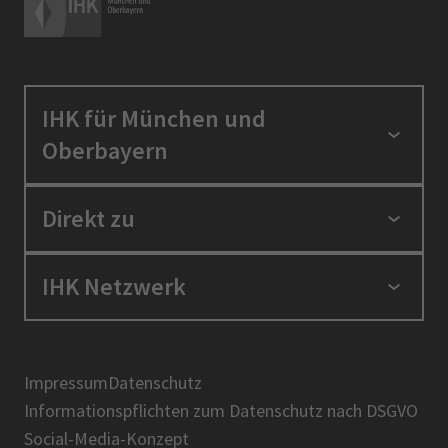
IHK für München und
Oberbayern
Standortpolitik
Direkt zu
Ausbildung und Fortbildung
Berufszugang
Positionen
IHK Netzwerk
Ratgeber
IHK in der Region
Service und Anträge
Karriere
IHK Akademie
Über uns
Presse
BIHK
Impressum
Datenschutz
IHK-Magazin
Informationspflichten zum Datenschutz nach DSGVO
DIHK
Social-Media-Konzept
AHK