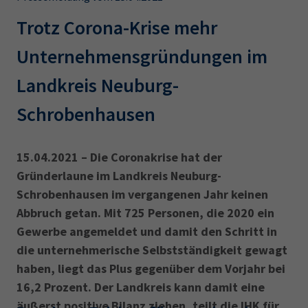
AdA
34d
Prüfungstermine
Leichte Sprache
Trotz Corona-Krise mehr
Wirtschaftsfachwirt
34f
Negativerklärung
Unternehmensgründungen im
Sachkundeprüfung
Berichtsheft
AEVO
IHK regional
Landkreis Neuburg-
34i
Betriebswirt
Prüfbericht
Karriere
Schrobenhausen
Presse
15.04.2021 – Die Coronakrise hat der
EN
Gründerlaune im Landkreis Neuburg-
Schrobenhausen im vergangenen Jahr keinen
IHK Akademie
Abbruch getan. Mit 725 Personen, die 2020 ein
Gewerbe angemeldet und damit den Schritt in
die unternehmerische Selbstständigkeit gewagt
Magazin
Log-in
haben, liegt das Plus gegenüber dem Vorjahr bei
16,2 Prozent. Der Landkreis kann damit eine
äußerst positive Bilanz ziehen, teilt die ‎IHK für