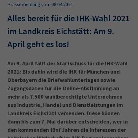
AdA
34d
Prüfungstermine
Pressemeldung vom 08.04.2021
Leichte Sprache
Wirtschaftsfachwirt
34f
Negativerklärung
Alles bereit für die IHK-Wahl 2021
Sachkundeprüfung
Berichtsheft
AEVO
IHK regional
im Landkreis Eichstätt: Am 9.
34i
Betriebswirt
Prüfbericht
April geht es los! ‎
Karriere
Presse
Am 9. April fällt der Startschuss für die IHK-Wahl
2021: Bis dahin wird die IHK für München und
EN
Oberbayern die Briefwahlunterlagen sowie
Zugangsdaten für die Online-Abstimmung an
IHK Akademie
mehr als 7.500 wahlberechtigte Unternehmen
aus Industrie, Handel und Dienstleistungen im
Landkreis Eichstätt versenden. Diese können
Magazin
Log-in
dann bis zum 7. Mai darüber entscheiden, wer in
den kommenden fünf Jahren die Interessen der