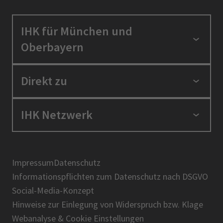
IHK für München und
Oberbayern
Standortpolitik
Direkt zu
Ausbildung und Fortbildung
Berufszugang
Positionen
IHK Netzwerk
Ratgeber
IHK in der Region
Service und Anträge
Karriere
IHK Akademie
Über uns
Presse
BIHK
Impressum
Datenschutz
IHK-Magazin
Informationspflichten zum Datenschutz nach DSGVO
DIHK
Social-Media-Konzept
AHK
Hinweise zur Einlegung von Widerspruch bzw. Klage
IHK-Standortportal Bayern
Webanalyse & Cookie Einstellungen