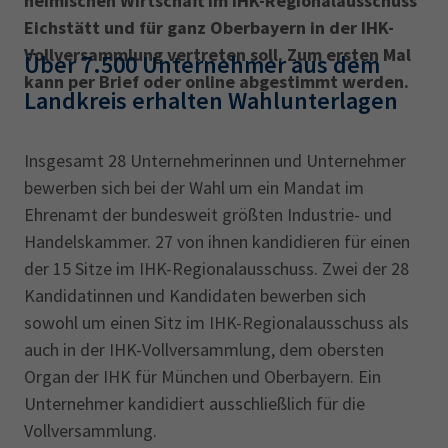
heimischen Wirtschaft im IHK-Regional­ausschuss
Eichstätt und für ganz Oberbayern in der IHK-
Vollversammlung vertreten soll. Zum ersten Mal
Über 7.500 Unternehmer aus dem
kann per Brief oder online abgestimmt werden.
Landkreis erhalten Wahlunterlagen ‎
Insgesamt 28 Unternehmerinnen und Unternehmer
bewerben sich bei der Wahl um ein Mandat im
Ehrenamt der bundesweit größten Industrie- und
Handelskammer. 27 von ihnen kandidieren für einen
der 15 Sitze im IHK-Regionalausschuss. Zwei der 28
Kandidatinnen und Kandidaten bewerben sich
sowohl um einen Sitz im IHK-Regionalausschuss als
auch in der IHK-Vollversammlung, dem obersten
Organ der IHK für München und Oberbayern. Ein
Unternehmer kandidiert ausschließlich für die
Vollversammlung.