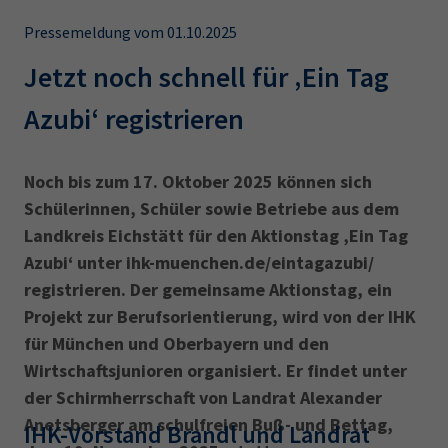
AdA
34d
Prüfungstermine
Leichte Sprache
Pressemeldung vom 01.10.2025
Wirtschaftsfachwirt
34f
Negativerklärung
Jetzt noch schnell für ‚Ein Tag
Sachkundeprüfung
Berichtsheft
AEVO
IHK regional
Azubi‘ registrieren
34i
Betriebswirt
Prüfbericht
Karriere
Noch bis zum 17. Oktober 2025 können sich
Presse
Schülerinnen, Schüler sowie Betriebe aus dem
Landkreis Eichstätt für den Aktionstag ‚Ein Tag
EN
Azubi‘ unter ihk-muenchen.de/eintagazubi/
registrieren. Der gemeinsame Aktionstag, ein
IHK Akademie
Projekt zur Berufsorientierung, wird von der IHK
für München und Oberbayern und den
Magazin
Log-in
Wirtschaftsjunioren organisiert. Er findet unter
der Schirmherrschaft von Landrat Alexander
Anetsberger am schulfreien Buß- und Bettag,
IHK-Vorstand Brandl und Landrat