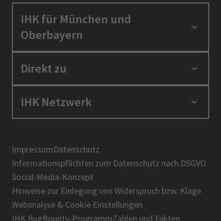
IHK für München und
Oberbayern
Standortpolitik
Direkt zu
Ausbildung und Fortbildung
Berufszugang
Positionen
IHK Netzwerk
Ratgeber
IHK in der Region
Service und Anträge
Karriere
IHK Akademie
Über uns
Presse
BIHK
Impressum
Datenschutz
IHK-Magazin
Informationspflichten zum Datenschutz nach DSGVO
DIHK
Social-Media-Konzept
AHK
Hinweise zur Einlegung von Widerspruch bzw. Klage
IHK-Standortportal Bayern
Webanalyse & Cookie Einstellungen
IHK BugBounty-Programm
Zahlen und Fakten