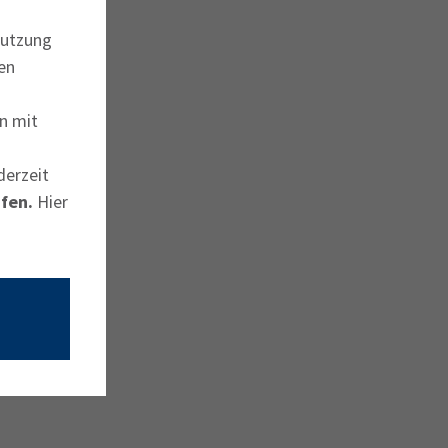
Nutzung
en
n mit
derzeit
fen.
Hier