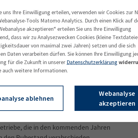
funden hat, sollte jetzt unbedingt noch
e uns Ihre Einwilligung erteilen, verwenden wir Cookies zur 
über ein Praktikum die vielfältigen
Webanalyse-Tools Matomo Analytics. Durch einen Klick auf d
erer Ausbildungsbetriebe in der Region
ebanalyse akzeptieren“ erteilen Sie uns Ihre Einwilligung
end, dass wir zu Analysezwecken Cookies (kleine Textdateie
er, Vorsitzender des IHK-
tigkeitsdauer von maximal zwei Jahren) setzen und die sich
hausen, alle Jugendlichen, die noch
n Daten verarbeiten dürfen. Sie können Ihre Einwilligung je
och zögerlich sind.
ng für die Zukunft in unserer
Datenschutzerklärung
widerru
e auch weitere Informationen.
s zu schlagendem Praxisbezug schafft die
en Start ins Berufsleben“, betont Krömer.
Webanalyse
 über alle Branchen hinweg breit
analyse ablehnen
akzeptieren
hussvorsitzenden sei eine Ausbildung die
eit, denn nur mit top ausgebildetem
Betriebe, die in den kommenden Jahren
 in den Ruhestand verabschieden,