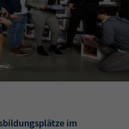
Ausbildungsvertrag
Fachwirt
AdA
34d
Prüfungst
chwirt
34f
Negativerklärung
Sachkundeprüfung
B
Betriebswirt
Prüfbericht
sbildungsplätze im