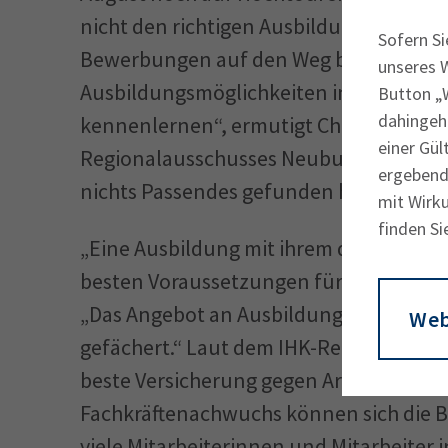
nicht den richtigen Ausbildungsplatz ge
Sofern Si
Bewerbungen auf den Weg bringen oder 
unseres 
Ausbildungsmöglichkeiten in einem uns
Button „W
dahingeh
kennenlernen“, ermutigt Christian Kröm
einer Gül
Regionalausschusses Neuburg-Schroben
ergebende
nichts Passendes gefunden haben oder n
mit Wirku
finden Si
„Eine Ausbildung mit ihrem durch nicht
besten Voraussetzungen für den perfekt
„Das Angebot an Ausbildungsberufen ist
Web
gefächert.“ Laut dem IHK-Regionalaussc
beste Versicherung gegen Arbeitslosigk
Fachkräftenachwuchs können sich die 
viele Mitarbeiterinnen und Mitarbeiter