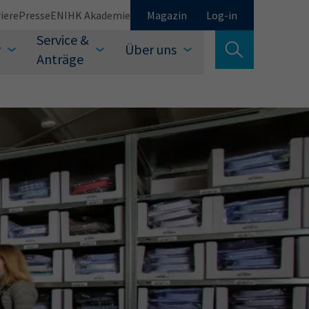
iere
Presse
EN
IHK Akademie
Magazin
Log-in
Service &
r
Über uns
Suche verlassen
Anträge
Schließen
Suchen
auswählen