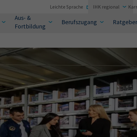
Leichte Sprache
IHK regional
Karr
Aus- &
Berufszugang
Ratgebe
Fortbildung
suchen Sie?
Sie auch aus den meistgesuchten Begriffen vor