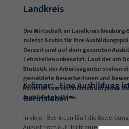
Landkreis
Die Wirtschaft im Landkreis Neuburg-
zuletzt Azubis für ihre Ausbildungsp
Derzeit sind auf dem gesamten Ausbi
Lehrstellen unbesetzt. Laut der am Do
Statistik der Arbeitsagentur stehen 
gemeldete Bewerberinnen und Bewerb
Krömer: „Eine Ausbildung ist
kommen rein rechnerisch auf jeden Be
Berufsleben“
Ausbildungsplätze.
In vielen Betrieben läuft die Bewerbun
August noch auf Hochtouren und macht