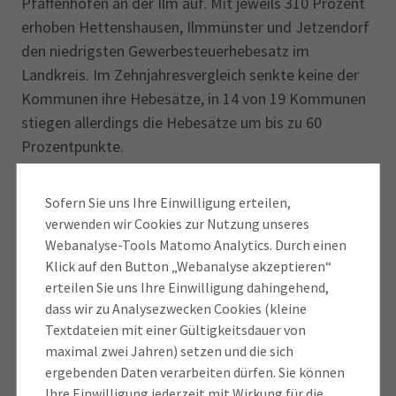
Pfaffenhofen an der Ilm auf. Mit jeweils 310 Prozent
erhoben Hettenshausen, Ilmmünster und Jetzendorf
den niedrigsten Gewerbesteuerhebesatz im
Landkreis. Im Zehnjahresvergleich senkte keine der
Kommunen ihre Hebesätze, in 14 von 19 Kommunen
stiegen allerdings die Hebesätze um bis zu 60
Prozentpunkte.
„Jegliche Steuererhöhung kommt zur Unzeit. Unsere
Sofern Sie uns Ihre Einwilligung erteilen,
heimische Wirtschaft steckt noch immer in der
verwenden wir Cookies zur Nutzung unseres
Dauerstagnation fest, die Investitionsbereitschaft
Webanalyse-Tools Matomo Analytics. Durch einen
liegt nahe dem Nullpunkt. Steuer-, Energie- und
Klick auf den Button „Webanalyse akzeptieren“
Arbeitskosten sind im internationalen Vergleich an
erteilen Sie uns Ihre Einwilligung dahingehend,
dass wir zu Analysezwecken Cookies (kleine
der oberen Grenze, die Flut an Bürokratie
Textdateien mit einer Gültigkeitsdauer von
schlichtweg erdrückend. Wenn Kommunen in dieser
maximal zwei Jahren) setzen und die sich
für alle Seiten herausfordernden Zeit ihre
ergebenden Daten verarbeiten dürfen. Sie können
Gewerbesteuerhebesätze nach oben schrauben,
Ihre Einwilligung jederzeit mit Wirkung für die