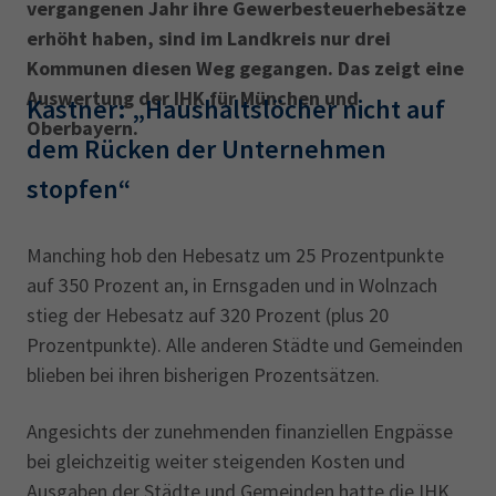
vergangenen Jahr ihre Gewerbesteuerhebesätze
erhöht haben, sind im Landkreis nur drei
Kommunen diesen Weg gegangen. Das zeigt eine
Auswertung der IHK für München und
Kastner: „Haushaltslöcher nicht auf
Oberbayern.
dem Rücken der Unternehmen
stopfen“
Manching hob den Hebesatz um 25 Prozentpunkte
auf 350 Prozent an, in Ernsgaden und in Wolnzach
stieg der Hebesatz auf 320 Prozent (plus 20
Prozentpunkte). Alle anderen Städte und Gemeinden
blieben bei ihren bisherigen Prozentsätzen.
Angesichts der zunehmenden finanziellen Engpässe
bei gleichzeitig weiter steigenden Kosten und
Ausgaben der Städte und Gemeinden hatte die IHK