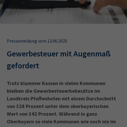
AdA
34d
Prüfungstermine
Leichte Sprache
Wirtschaftsfachwirt
34f
Negativerklärung
Sachkundeprüfung
Berichtsheft
AEVO
IHK regional
34i
Betriebswirt
Prüfbericht
Karriere
Pressemeldung vom 12.06.2025
Gewerbesteuer mit Augenmaß
Presse
gefordert
EN
Trotz klammer Kassen in vielen Kommunen
IHK Akademie
bleiben die Gewerbesteuer­hebesätze im
Landkreis Pfaffenhofen mit einem Durchschnitt
Magazin
Log-in
von 328 Prozent unter dem oberbayerischen
Wert von 342 Prozent. Während in ganz
Oberbayern so viele Kommu­nen wie noch nie im