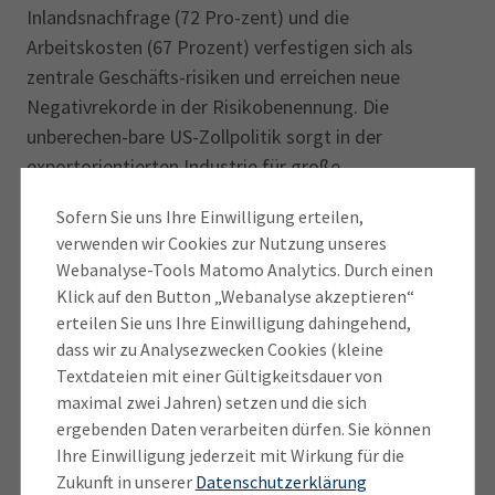
Inlandsnachfrage (72 Pro-zent) und die
Arbeitskosten (67 Prozent) verfestigen sich als
zentrale Geschäfts-risiken und erreichen neue
Negativrekorde in der Risikobenennung. Die
unberechen-bare US-Zollpolitik sorgt in der
exportorientierten Industrie für große
Verunsicherung.
Sofern Sie uns Ihre Einwilligung erteilen,
Die trüben Aussichten belasten auch die Investitions-
verwenden wir Cookies zur Nutzung unseres
und Beschäftigungspläne der Betriebe: 16 Prozent
Webanalyse-Tools Matomo Analytics. Durch einen
der Unternehmen wollen ihre Investitionen
Klick auf den Button „Webanalyse akzeptieren“
ausweiten, 26 Prozent wollen weniger investieren
erteilen Sie uns Ihre Einwilligung dahingehend,
und 18 Prozent gar nicht. Gleichzeitig wird die Luft
dass wir zu Analysezwecken Cookies (kleine
am Arbeitsmarkt dünner. Nur 9 Prozent der
Textdateien mit einer Gültigkeitsdauer von
maximal zwei Jahren) setzen und die sich
Befragten wollen neue Stellen aufbauen, 31 Prozent
ergebenden Daten verarbeiten dürfen. Sie können
hingegen bestehende reduzieren. Die Arbeitslosigkeit
Ihre Einwilligung jederzeit mit Wirkung für die
in der Region wird weiter steigen.
Zukunft in unserer
Datenschutzerklärung