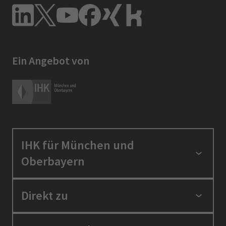
Ein Angebot von
IHK für München und
Oberbayern
Standortpolitik
Direkt zu
Ausbildung und Fortbildung
Berufszugang