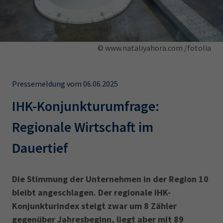
AdA
34d
Prüfungstermine
Leichte Sprache
Wirtschaftsfachwirt
34f
Negativerklärung
Sachkundeprüfung
Berichtsheft
AEVO
IHK regional
© www.nataliyahora.com /fotolia
34i
Betriebswirt
Prüfbericht
Karriere
Pressemeldung vom 06.06.2025
Presse
IHK-Konjunkturumfrage:
EN
Regionale Wirtschaft im
Dauertief
IHK Akademie
Die Stimmung der Unternehmen in der Region 10
Magazin
Log-in
bleibt angeschlagen. Der regionale IHK-
Konjunkturindex steigt zwar um 8 Zähler
gegenüber Jahresbeginn, liegt aber mit 89