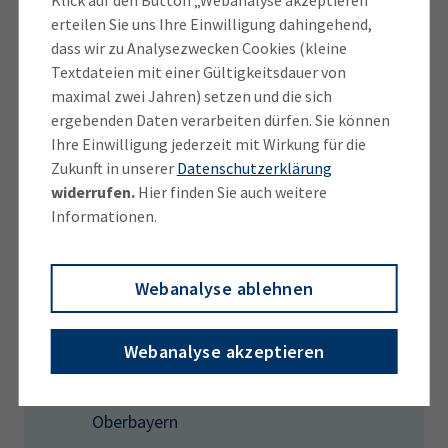
erteilen Sie uns Ihre Einwilligung dahingehend,
Die Strukturdaten der IHK für München und
dass wir zu Analysezwecken Cookies (kleine
Oberbayern liegen für den gesamten
Textdateien mit einer Gültigkeitsdauer von
Regierungsbezirk, aber auch für alle einzelnen
maximal zwei Jahren) setzen und die sich
Landkreise und kreisfreien Städte vor. Sie sind online
ergebenden Daten verarbeiten dürfen. Sie können
Ihre Einwilligung jederzeit mit Wirkung für die
unter
www.ihk-muenchen.de/strukturdaten
Zukunft in unserer
Datenschutzerklärung
erhältlich. Die enthaltenen Daten beruhen auf
widerrufen.
Hier finden Sie auch weitere
Angaben des Bayerischen Landesamts für Statistik
Informationen.
sowie auf eigenen Auswertungen der IHK für
München und Oberbayern.
Webanalyse ablehnen
Weitere Informationen
Webanalyse akzeptieren
Übersicht der Strukturdaten aller
Landkreise und Wirtschaftsregionen in
Oberbayern