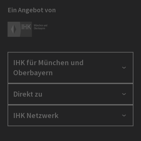
Ein Angebot von
IHK für München und
Oberbayern
Standortpolitik
Direkt zu
Ausbildung und Fortbildung
Berufszugang
Positionen
IHK Netzwerk
Ratgeber
IHK in der Region
Service und Anträge
Karriere
IHK Akademie