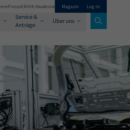
iere
Presse
EN
IHK Akademie
Magazin
Log-in
Service &
r
Über uns
Suche verlassen
Anträge
Schließen
Suchen
auswählen