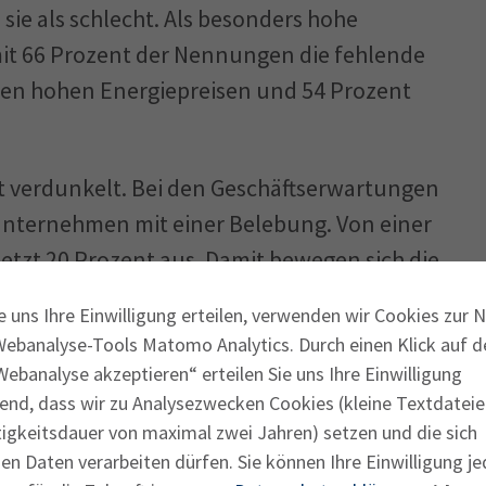
 sie als schlecht. Als besonders hohe
t 66 Prozent der Nennungen die fehlende
 den hohen Energiepreisen und 54 Prozent
t verdunkelt. Bei den Geschäftserwartungen
Unternehmen mit einer Belebung. Von einer
etzt 20 Prozent aus. Damit bewegen sich die
edrigen Niveau. Der tiefsitzende
e uns Ihre Einwilligung erteilen, verwenden wir Cookies zur 
hohen Risikolage geschuldet sein: An erster
Webanalyse-Tools Matomo Analytics. Durch einen Klick auf d
en Rahmenbedingungen. Mit 63 Prozent der
ebanalyse akzeptieren“ erteilen Sie uns Ihre Einwilligung
 den Spitzenplatz. Es folgen die schwache
end, dass wir zu Analysezwecken Cookies (kleine Textdateie
tigkeitsdauer von maximal zwei Jahren) setzen und die sich
 mit jeweils 59 Prozent der Nennungen.
n Daten verarbeiten dürfen. Sie können Ihre Einwilligung je
ozent und die Energie- und Rohstoffpreise