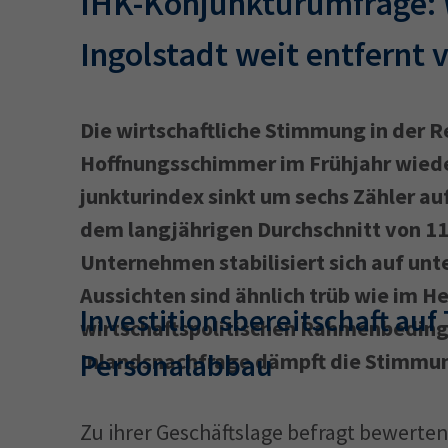
IHK-Konjunkturumfrage: W
Ingolstadt weit entfernt 
Die wirtschaftliche Stimmung in der R
Hoffnungsschimmer im Frühjahr wieder
junkturindex sinkt um sechs Zähler au
dem langjährigen Durchschnitt von 11
Unternehmen stabilisiert sich auf unt
Aussichten sind ähnlich trüb wie im H
Investitionsbereitschaft auf
wirtschaftspolitischen Rahmenbedin
Personalabbau
Inlandsnachfrage dämpft die Stimmun
Zu ihrer Geschäftslage befragt bewerte