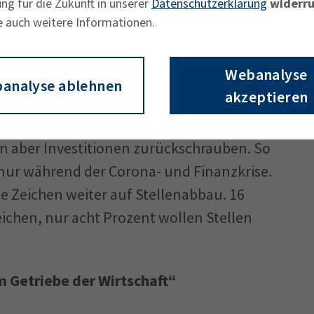
ng für die Zukunft in unserer
Datenschutzerklärung
widerru
e auch weitere Informationen.
rale Risiken, auch wenn letztere weniger
agung im Frühjahr.
Webanalyse
analyse ablehnen
akzeptieren
haft trägt zu Zurückhaltung bei
bei. Ein Fünftel der Betriebe will zwar mehr
gen aber Investitionen zurückschrauben. So
t nur während der Corona- und Finanzkrise.
e Zeichen weiter auf Stellenabbau. 16
eichen, nur acht Prozent wollen Stellen
 Getriebe der Wirtschaft“