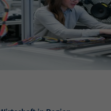
Ausbildungsvertrag
Fachwirt
AdA
34d
Prüfungst
chwirt
34f
Negativerklärung
Sachkundeprüfung
B
Betriebswirt
Prüfbericht