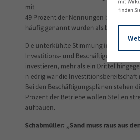
mit Wirku
mit
finden Si
49 Prozent der Nennungen bleiben zent
häufig genannt wurden als bei der Befr
Web
Die unterkühlte Stimmung in der Wirtsc
Investitions- und Beschäftigungsplänen 
investieren, mehr als ein Drittel hinge
niedrig war die Investitionsbereitschaf
Bei den Beschäftigungsplänen stehen di
Prozent der Betriebe wollen Stellen str
aufbauen.
Schabmüller: „Sand muss raus aus dem