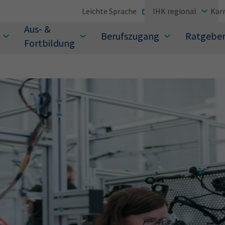
Leichte Sprache
IHK regional
Karr
Aus- &
Berufszugang
Ratgebe
Fortbildung
suchen Sie?
Sie auch aus den meistgesuchten Begriffen vor