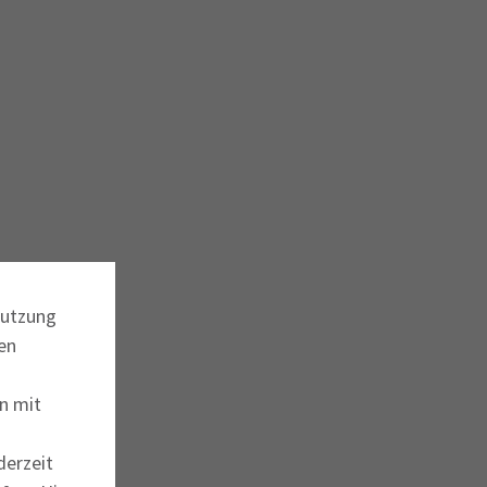
Nutzung
en
n mit
derzeit