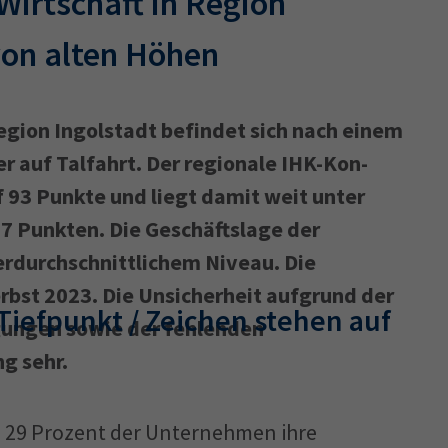
irtschaft in Region
von alten Höhen
egion Ingolstadt befindet sich nach einem
 auf Talfahrt. Der regionale IHK-Kon­
f 93 Punkte und liegt damit weit unter
7 Punkten. Die Geschäftslage der
erdurchschnittlichem Niveau. Die
erbst 2023. Die Unsicherheit aufgrund der
 Tiefpunkt / Zeichen stehen auf
gungen sowie der fehlenden
g sehr.
n 29 Prozent der Unternehmen ihre