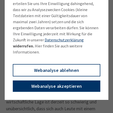
der bayerischen Wirtschaft so groß. Gleichwohl war
erteilen Sie uns Ihre Einwilligung dahingehend,
das Gründer-Interesse ungebrochen. 2022 hat die
dass wir zu Analysezwecken Cookies (kleine
IHK 3.819 Gründerberatungen geleistet. 2023 stieg
Textdateien mit einer Gültigkeitsdauer von
die Zahl deutlich auf 4.926. Die Beratungen fanden
maximal zwei Jahren) setzen und die sich
neben dem Münchner
IHK-Stammhaus
an der Max-
ergebenden Daten verarbeiten dürfen. Sie können
Ihre Einwilligung jederzeit mit Wirkung für die
Joseph-Straße auch in den
IHK-Geschäftsstellen
Top-Thema der IHK-Beratung:
Zukunft in unserer
Datenschutzerklärung
Weilheim, Rosenheim, Mühldorf und Ingolstadt statt.
Gründen im Nebenerwerb
widerrufen.
Hier finden Sie auch weitere
Informationen.
Inhaltlich hat die
IHK-Gründungsberatung
2023
folgende drei Top-Themen verzeichnet:
Gründen im
Webanalyse ablehnen
Nebenerwerb
,
Innovation
und
Gründungszuschuss
. Laut IHK-Spezialist
Bernhard
Webanalyse akzeptieren
Eichiner
hat das Interesse am Start-up im
Nebenerwerb einen einfachen Grund: Die
wirtschaftliche Lage ist derzeit so schwierig und
unübersichtlich, dass sich auch Leute mit einem