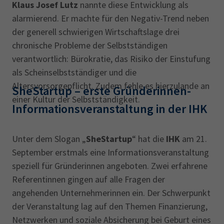
Klaus Josef Lutz
nannte diese Entwicklung als
alarmierend. Er machte für den Negativ-Trend neben
der generell schwierigen Wirtschaftslage drei
chronische Probleme der Selbstständigen
verantwortlich: Bürokratie, das Risiko der Einstufung
als Scheinselbstständiger und die
Altersvorsorgepflicht. Zudem fehle es hierzulande an
SheStartup – erste Gründerinnen-
einer Kultur der Selbstständigkeit.
Informationsveranstaltung in der IHK
Unter dem Slogan „
SheStartup
“ hat die
IHK
am 21.
September erstmals eine Informationsveranstaltung
speziell für Gründerinnen angeboten. Zwei erfahrene
Referentinnen gingen auf alle Fragen der
angehenden Unternehmerinnen ein. Der Schwerpunkt
der Veranstaltung lag auf den Themen Finanzierung,
Netzwerken und soziale Absicherung bei Geburt eines