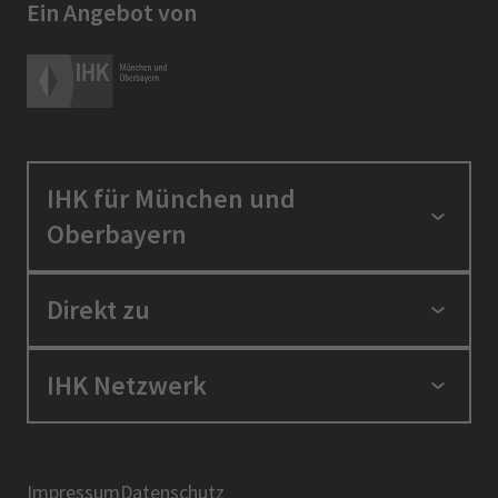
Ein Angebot von
IHK für München und
Oberbayern
Standortpolitik
Direkt zu
Ausbildung und Fortbildung
Berufszugang
Positionen
IHK Netzwerk
Ratgeber
IHK in der Region
Service und Anträge
Karriere
IHK Akademie
Über uns
Presse
BIHK
Impressum
Datenschutz