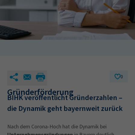
AdA
34d
Prüfungstermine
Leichte Sprache
Wirtschaftsfachwirt
34f
Negativerklärung
Sachkundeprüfung
Berichtsheft
AEVO
IHK regional
34i
Betriebswirt
Prüfbericht
Karriere
Presse
EN
0
IHK Akademie
Gründerförderung
BIHK veröffentlicht Gründerzahlen –
die Dynamik geht bayernweit zurück
Magazin
Log-in
Nach dem Corona-Hoch hat die Dynamik bei
Unternehmensgründungen
in Bayern deutlich