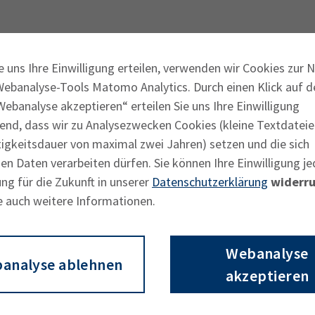
Ausbildungsvertrag
Fachwirt
AdA
34d
Prüfungst
e uns Ihre Einwilligung erteilen, verwenden wir Cookies zur 
chwirt
34f
Negativerklärung
Sachkundeprüfung
B
Webanalyse-Tools Matomo Analytics. Durch einen Klick auf d
Betriebswirt
Prüfbericht
ebanalyse akzeptieren“ erteilen Sie uns Ihre Einwilligung
end, dass wir zu Analysezwecken Cookies (kleine Textdateie
tigkeitsdauer von maximal zwei Jahren) setzen und die sich
n Daten verarbeiten dürfen. Sie können Ihre Einwilligung je
ng für die Zukunft in unserer
Datenschutzerklärung
widerru
e auch weitere Informationen.
Vernetzen Sie sich mit der IHK
E
Webanalyse
analyse ablehnen
akzeptieren