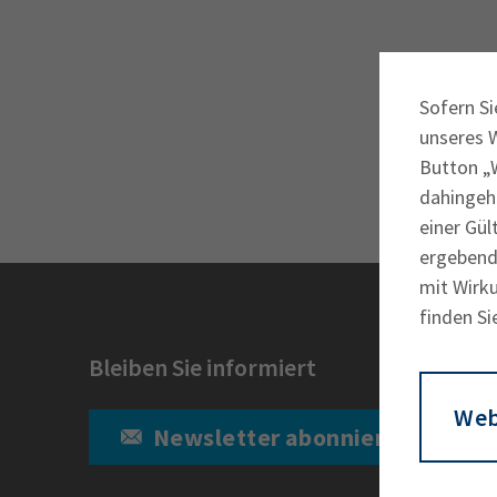
34a
34c
Sofern Si
Wirtschaftsfa
unseres 
AEVO
34i
Button „W
dahingeh
einer Gül
ergebende
mit Wirku
finden Si
Bleiben Sie informiert
Web
Newsletter abonnieren