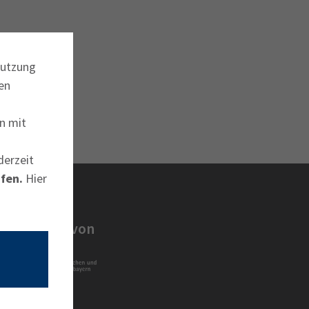
ermine
Nutzung
erichtsheft
en
n mit
derzeit
fen.
Hier
in Angebot von