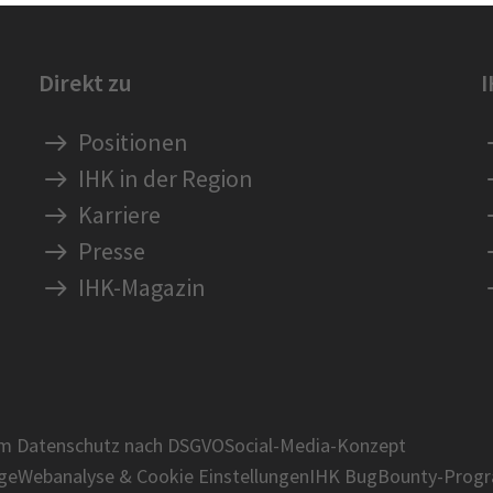
Direkt zu
Positionen
IHK in der Region
Karriere
Presse
IHK-Magazin
um Datenschutz nach DSGVO
Social-Media-Konzept
age
Webanalyse & Cookie Einstellungen
IHK BugBounty-Prog