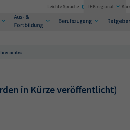
Leichte Sprache
IHK regional
Karr
Aus- &
Berufszugang
Ratgebe
Fortbildung
-Ehrenamtes
suchen Sie?
den in Kürze veröffentlicht)
Sie auch aus den meistgesuchten Begriffen vor