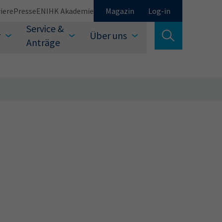
iere
Presse
EN
IHK Akademie
Magazin
Log-in
Service &
r
Über uns
Suche verlassen
Anträge
Schließen
Suchen
auswählen