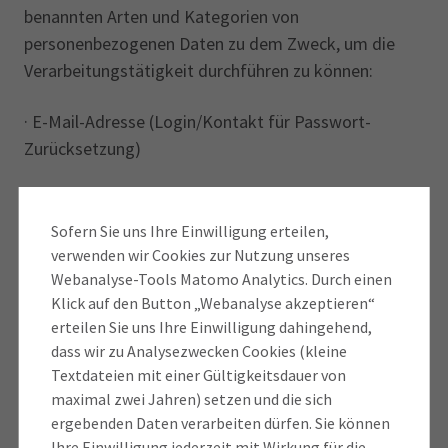
benannten Arten und Kategorien von
personenbezogenen Daten zu dem Zweck, um die
Verarbeitungstätigkeit durchführen zu können:
· E-Mail-Adresse (Login/Kontakt für Passwort-
Zurücksetzung)
· Passwort
Sofern Sie uns Ihre Einwilligung erteilen,
· Benutzerkennung (Pflichtfeld)/alternativer Login
verwenden wir Cookies zur Nutzung unseres
(optional)
Webanalyse-Tools Matomo Analytics. Durch einen
Klick auf den Button „Webanalyse akzeptieren“
Inaktivität - Timeout
erteilen Sie uns Ihre Einwilligung dahingehend,
dass wir zu Analysezwecken Cookies (kleine
Bei kürzerer Inaktivität sind Sie noch am System
Textdateien mit einer Gültigkeitsdauer von
angemeldet. In diesem Fall wird eine Timeout-Seite
maximal zwei Jahren) setzen und die sich
„Inaktivität“ eingeblendet. Sie haben über diese
ergebenden Daten verarbeiten dürfen. Sie können
Timeout-Seite die Möglichkeit,
durch Bestätigen des
Ihre Einwilligung jederzeit mit Wirkung für die