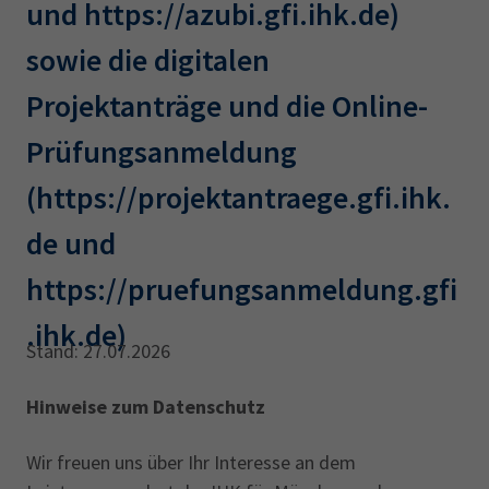
und https://azubi.gfi.ihk.de)
AdA
34d
Prüfungstermine
Leichte Sprache
Wirtschaftsfachwirt
34f
Negativerklärung
sowie die digitalen
Sachkundeprüfung
Berichtsheft
AEVO
IHK regional
Projektanträge und die Online-
34i
Betriebswirt
Prüfbericht
Prüfungsanmeldung
Karriere
(https://projektantraege.gfi.ihk.
Presse
de und
EN
https://pruefungsanmeldung.gfi
IHK Akademie
.ihk.de)
Stand: 27.07.2026
Magazin
Log-in
Hinweise zum Datenschutz
Wir freuen uns über Ihr Interesse an dem