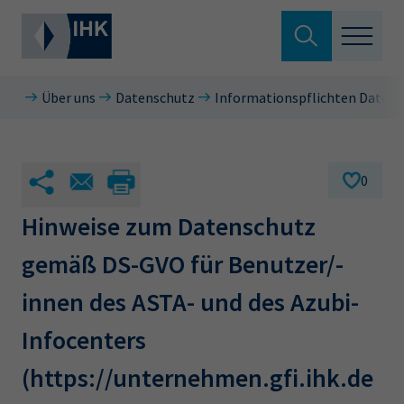
Suche verlassen
Über uns
Datenschutz
Informationspflichten Daten
Standortpolitik
Wonach suchen Sie?
Aus- & Fortbildung
0
Berufszugang
Hinweise zum Datenschutz
Suchen
gemäß DS-GVO für Benutzer/-
Ratgeber
innen des ASTA- und des Azubi-
Hier können Sie auch aus den meistgesuchten
Service & Anträge
Begriffen vorauswählen
Infocenters
Über uns
(https://unternehmen.gfi.ihk.de
34a
34c
Ausbildungsvertrag
Fachwirt