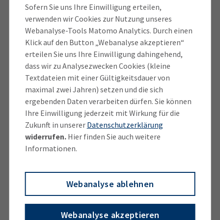
Sofern Sie uns Ihre Einwilligung erteilen,
Informationen zum Alkoholerwerb aus EU-Staaten
verwenden wir Cookies zur Nutzung unseres
finden Sie im
Ratgeber EU-Binnenmarkt
.
Webanalyse-Tools Matomo Analytics. Durch einen
Klick auf den Button „Webanalyse akzeptieren“
Näheres zur Besteuerung der einzelnen Konsumgüter
erteilen Sie uns Ihre Einwilligung dahingehend,
finden Sie auf der
Website der Zollverwaltung
.
dass wir zu Analysezwecken Cookies (kleine
Textdateien mit einer Gültigkeitsdauer von
maximal zwei Jahren) setzen und die sich
Hinweis zur Kernbrennstoffsteuer:
ergebenden Daten verarbeiten dürfen. Sie können
Ihre Einwilligung jederzeit mit Wirkung für die
In Deutschland trat die Kernbrennstoffsteuer zu
Zukunft in unserer
Datenschutzerklärung
Beginn des Jahres 2011 in Kraft. Besteuert wurde der
widerrufen.
Hier finden Sie auch weitere
Verbrauch von Kernbrennstoffen zur gewerblichen
Informationen.
Erzeugung von elektrischem Strom. Mit
Beschluss vom 13. April 2017 - 2 BvL 6/13
-
erklärte das Bundesverfassungsgericht das
Webanalyse ablehnen
Kernbrennstoffsteuergesetz mit dem Grundgesetz
als unvereinbar und nichtig.
Webanalyse akzeptieren