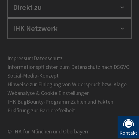
Standortpolitik
Direkt zu
Ausbildung und Fortbildung
Berufszugang
Positionen
IHK Netzwerk
Ratgeber
IHK in der Region
Service und Anträge
Karriere
IHK Akademie
Über uns
Presse
BIHK
Impressum
Datenschutz
IHK-Magazin
Informationspflichten zum Datenschutz nach DSGVO
DIHK
Social-Media-Konzept
AHK
Hinweise zur Einlegung von Widerspruch bzw. Klage
IHK-Standortportal Bayern
Webanalyse & Cookie Einstellungen
IHK BugBounty-Programm
Zahlen und Fakten
Erklärung zur Barrierefreiheit
© IHK für München und Oberbayern
Kontakt