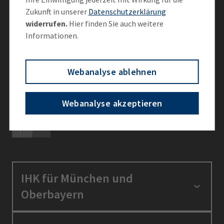
Zukunft in unserer
Datenschutzerklärung
Vernetzen Sie sich mit der IHK
widerrufen.
Hier finden Sie auch weitere
Informationen.
Webanalyse ablehnen
Ein Angebot von
Webanalyse akzeptieren
IHK für München und
Oberbayern