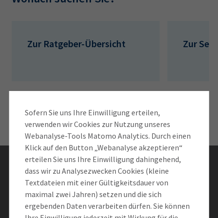
AdA
34d
Prüfungstermine
Leichte Sprache
Wirtschaftsfachwirt
34f
Negativerklärung
Sachkundeprüfung
Berichtsheft
AEVO
IHK regional
Zur Ratgeber-Übersicht
Zur Serv
34i
Betriebswirt
Prüfbericht
Karriere
Presse
Sofern Sie uns Ihre Einwilligung erteilen,
EN
verwenden wir Cookies zur Nutzung unseres
Webanalyse-Tools Matomo Analytics. Durch einen
IHK Akademie
Klick auf den Button „Webanalyse akzeptieren“
erteilen Sie uns Ihre Einwilligung dahingehend,
Bleiben Sie informiert
dass wir zu Analysezwecken Cookies (kleine
Magazin
Log-in
Textdateien mit einer Gültigkeitsdauer von
maximal zwei Jahren) setzen und die sich
Newsletter abonnieren
ergebenden Daten verarbeiten dürfen. Sie können
Ihre Einwilligung jederzeit mit Wirkung für die