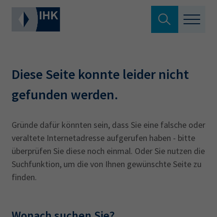
Suche verlassen
Standortpolitik
Wonach suchen Sie?
Diese Seite konnte leider nicht
Aus- & Fortbildung
gefunden werden.
Berufszugang
Suchen
Gründe dafür könnten sein, dass Sie eine falsche oder
veraltete Internetadresse aufgerufen haben - bitte
Ratgeber
überprüfen Sie diese noch einmal. Oder Sie nutzen die
Hier können Sie auch aus den meistgesuchten
Suchfunktion, um die von Ihnen gewünschte Seite zu
Service & Anträge
Begriffen vorauswählen
finden.
Über uns
34a
34c
Ausbildungsvertrag
Fachwirt
Wonach suchen Sie?