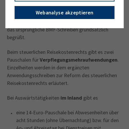
veranlassten Reise ertragsteuerlich beschränkt
Webanalyse akzeptieren
abzugsfähige Bewirtungsaufwendungen trägt. Die
Spitzenverbände der gewerblichen Wirtschaft haben
das ursprüngliche BMF-Schreiben grundsätzlich
begrüßt.
Beim steuerlichen Reisekostenrechts‎ gibt es zwei
Pauschalen für
Verpflegungsmehraufwendungen
.
Einzelheiten werden in dem ergänzten
Anwendungsschreiben zur Reform des steuerlichen
Reisekostenrechts ‎‎erläutert.
Bei Auswärtstätigkeiten
im Inland
gibt es
eine 14-Euro-Pauschale bei Abwesenheiten über
acht Stunden (ohne Übernachtung) bzw. für den
An- und Abreisetag bei Dienstreisen mit