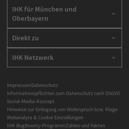
IHK für München und
Oberbayern
Standortpolitik
Direkt zu
Ausbildung und Fortbildung
Berufszugang
Positionen
IHK Netzwerk
Ratgeber
IHK in der Region
Service und Anträge
Karriere
IHK Akademie
Über uns
Presse
BIHK
Impressum
Datenschutz
IHK-Magazin
Informationspflichten zum Datenschutz nach DSGVO
DIHK
Social-Media-Konzept
AHK
Hinweise zur Einlegung von Widerspruch bzw. Klage
IHK-Standortportal Bayern
Webanalyse & Cookie Einstellungen
IHK BugBounty-Programm
Zahlen und Fakten