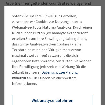
Arbeitnehmer geltenden Grundsätze weitgehend
auch auf
Unternehmer
anwenden. So soll bei
mehreren Betriebsstätten des Unternehmers dessen
Sofern Sie uns Ihre Einwilligung erteilen,
verwenden wir Cookies zur Nutzung unseres
sog. erste Betriebsstätte anhand quantitativer
Webanalyse-Tools Matomo Analytics. Durch einen
Merkmale bestimmt werden. Der Begriff entspricht
Klick auf den Button „Webanalyse akzeptieren“
insofern dem der ersten Tätigkeitsstätte bei
erteilen Sie uns Ihre Einwilligung dahingehend,
Arbeitnehmern. Außerdem seien die lohnsteuerlichen
dass wir zu Analysezwecken Cookies (kleine
Regelungen zu den einzelnen Reisekosten sowie zu
Textdateien mit einer Gültigkeitsdauer von
den Mehraufwendungen bei doppelter
maximal zwei Jahren) setzen und die sich
Haushaltsführung ‎bei der ‎Gewinnermittlung
ergebenden Daten verarbeiten dürfen. Sie können
sinngemäß anzuwenden.
Ihre Einwilligung jederzeit mit Wirkung für die
Zukunft in unserer
Datenschutzerklärung
widerrufen.
Hier finden Sie auch weitere
‎Anders als bei Arbeitnehmern wird jedoch die
Informationen.
Verpflegungspauschale nicht gekürzt, wenn von
dritter Seite Mahlzeiten unentgeltlich oder verbilligt
zur Verfügung gestellt werden oder wenn der
Webanalyse ablehnen
Steuerpflichtige anlässlich einer betrieblich