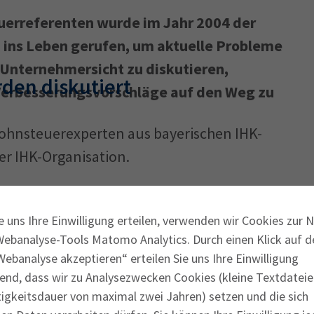
euerreferenten wurde im Jahr 2004 der
 ins Leben gerufen, um aktuelle Probleme
Ausbildungsvertrag
Fachwirt
AdA
34d
Prüfungst
Unternehmersicht zu diskutieren,
chwirt
34f
Negativerklärung
Sachkundeprüfung
B
den diskutiert
Verbesserungsvorschläge auf den Weg zu
Betriebswirt
Prüfbericht
Lohnsteuerexperten aus bayerischen IHK-
er IHK-Organisation.
ern zu diesem Gedankenaustausch ist sehr
Bayern engagieren sich im Arbeitskreis und
e uns Ihre Einwilligung erteilen, verwenden wir Cookies zur 
Webanalyse-Tools Matomo Analytics. Durch einen Klick auf d
ahrungen ein. Die Teilnehmer des
ebanalyse akzeptieren“ erteilen Sie uns Ihre Einwilligung
ativen Querschnitt von Unternehmen aus
end, dass wir zu Analysezwecken Cookies (kleine Textdateie
hiedlicher Größe. Der Arbeitskreis bietet
tigkeitsdauer von maximal zwei Jahren) setzen und die sich
r aktuelle lohnsteuerliche Praxisfragen