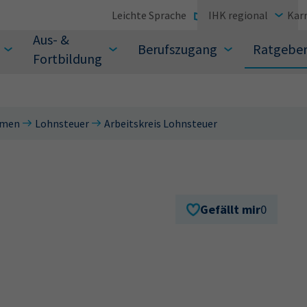
Leichte Sprache
IHK regional
Karr
Aus- &
Berufszugang
Ratgebe
Fortbildung
emen
Lohnsteuer
Arbeitskreis Lohnsteuer
suchen Sie?
Gefällt mir
0
Sie auch aus den meistgesuchten Begriffen vor