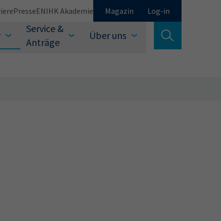
iere
Presse
EN
IHK Akademie
Magazin
Log-in
Service &
r
Über uns
Suche verlassen
Anträge
Schließen
Suchen
auswählen