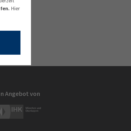
derzeit
fen.
Hier
in Angebot von