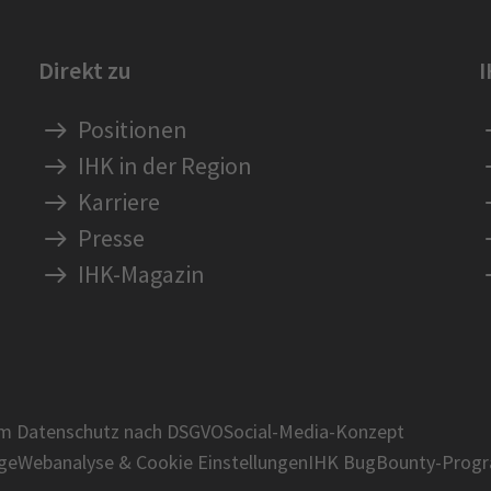
Direkt zu
Positionen
IHK in der Region
Karriere
Presse
IHK-Magazin
um Datenschutz nach DSGVO
Social-Media-Konzept
age
Webanalyse & Cookie Einstellungen
IHK BugBounty-Prog