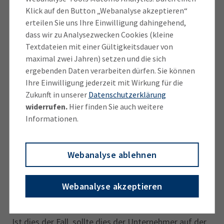
Gutscheine für die Wiesn verschenkt?
Klick auf den Button „Webanalyse akzeptieren“
erteilen Sie uns Ihre Einwilligung dahingehend,
Falls man Bier- und Essengutscheine fürs
dass wir zu Analysezwecken Cookies (kleine
Textdateien mit einer Gültigkeitsdauer von
Oktoberfest an Kunden verschenkt, welche dann
maximal zwei Jahren) setzen und die sich
die Wiesn ohne Sie oder Ihre Mitarbeiter
ergebenden Daten verarbeiten dürfen. Sie können
besuchen, handelt es sich um ein Geschenk. Bei
Ihre Einwilligung jederzeit mit Wirkung für die
Nettokosten von mehr als 35 Euro ist kein
Zukunft in unserer
Datenschutzerklärung
Betriebsausgabenabzug mehr möglich. Auch der
widerrufen.
Hier finden Sie auch weitere
Vorsteuerabzug ist ausgeschlossen.
Informationen.
Für die Gäste gilt dann, dass sie mit dem
Wiesnbesuch einen steuerpflichtigen Vorteil erlangen,
Webanalyse ablehnen
den sie versteuern müssen. Dies gilt nicht, wenn der
Einladende die Versteuerung für seine Gäste durch
Webanalyse akzeptieren
eine
Pauschalversteuerung
nach Paragraph 37b
EStG übernimmt.
Ist dies der Fall, sollte dies der Unternehmer auf der