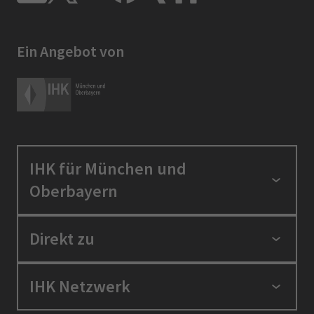
Ein Angebot von
IHK für München und
Oberbayern
Standortpolitik
Direkt zu
Ausbildung und Fortbildung
Berufszugang
Positionen
IHK Netzwerk
Ratgeber
IHK in der Region