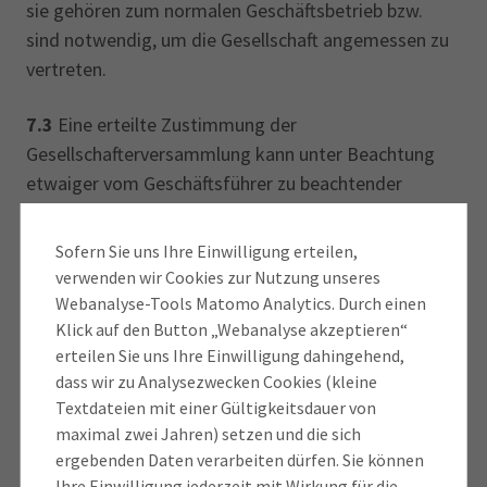
sie gehören zum normalen Geschäftsbetrieb bzw.
sind notwendig, um die Gesellschaft angemessen zu
vertreten.
7.3
Eine erteilte Zustimmung der
Gesellschafterversammlung kann unter Beachtung
etwaiger vom Geschäftsführer zu beachtender
Kündigungsfristen jederzeit widerrufen werden.
Sofern Sie uns Ihre Einwilligung erteilen,
7.4
Die Übernahme von Ämtern in Aufsichtsgremien,
verwenden wir Cookies zur Nutzung unseres
sowie die Übernahme bzw. Beteiligung in anderen
Webanalyse-Tools Matomo Analytics. Durch einen
Unternehmen, und Organisationen bedarf der
Klick auf den Button „Webanalyse akzeptieren“
vorherigen schriftlichen Zustimmung durch die
erteilen Sie uns Ihre Einwilligung dahingehend,
dass wir zu Analysezwecken Cookies (kleine
Gesellschafterversammlung. Die zur Übernahme
Textdateien mit einer Gültigkeitsdauer von
eines Amtes erteilte Zustimmung ist jederzeit
maximal zwei Jahren) setzen und die sich
widerruflich, wobei im Falle eines Widerrufs
ergebenden Daten verarbeiten dürfen. Sie können
bestehende Fristvorschriften für die Beendigung des
Ihre Einwilligung jederzeit mit Wirkung für die