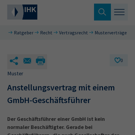
Suche verlassen
Ratgeber
Recht
Vertragsrecht
Musterverträge
Standortpolitik
Wonach suchen Sie?
Aus- & Fortbildung
0
Berufszugang
Muster
Suchen
Anstellungsvertrag mit einem
Ratgeber
GmbH-Geschäftsführer
Hier können Sie auch aus den meistgesuchten
Service & Anträge
Begriffen vorauswählen
Über uns
Der Geschäftsführer einer GmbH ist kein
34a
34c
Ausbildungsvertrag
Fachwirt
normaler Beschäftigter. Gerade bei