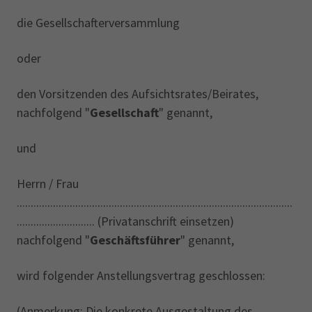
die Gesellschafterversammlung
oder
den Vorsitzenden des Aufsichtsrates/Beirates,
nachfolgend "
Gesellschaft
" genannt,
und
Herrn / Frau
...................................................................................................
............................ (Privatanschrift einsetzen)
nachfolgend "
Geschäftsführer
" genannt,
wird folgender Anstellungsvertrag
geschlossen:
(Anmerkung: Die konkrete Ausgestaltung des