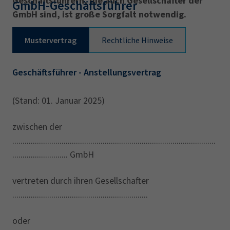
Geschäftsführern, die auch Gesellschafter der
GmbH-Geschäftsführer
AdA
34d
Prüfungstermine
GmbH sind, ist große Sorgfalt notwendig.
Leichte Sprache
Wirtschaftsfachwirt
34f
Negativerklärung
Mustervertrag
Rechtliche Hinweise
Sachkundeprüfung
Berichtsheft
AEVO
IHK regional
34i
Betriebswirt
Prüfbericht
Karriere
Geschäftsführer - Anstellungsvertrag
Presse
(Stand: 01. Januar 2025)
EN
zwischen der
...................................................................................................
IHK Akademie
........................... GmbH
vertreten durch ihren Gesellschafter
Magazin
Log-in
..................................................................
oder