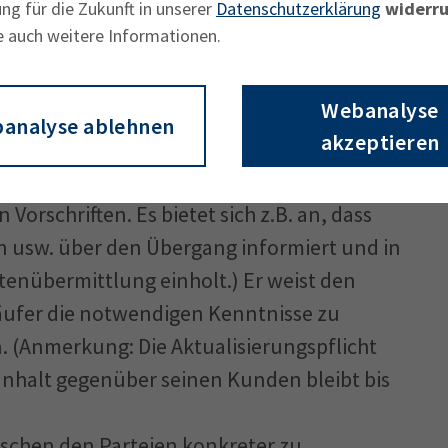
ng für die Zukunft in unserer
Datenschutzerklärung
widerru
 an den verkauften
e auch weitere Informationen.
ehalte von Lieferanten bestehen, wird
rtschaftsrecht übereignet.
Webanalyse
analyse ablehnen
akzeptieren
er zudem sämtliche Geschäftsunterlagen
gung des Datenschutzes. (Anmerkung: Bitte
Vorschriften. Es bietet sich z.B. an, dass
n usw. über den Übergang informiert und in
nübermittlung einholt.) Er weist den
Käufer die notwendigen Kenntnisse zu
 (Anmerkung: Die Aktualisierungspflicht
 Inhalt gegenüber seinen Kunden bleibt bis
ischen den Parteien konkreter zu