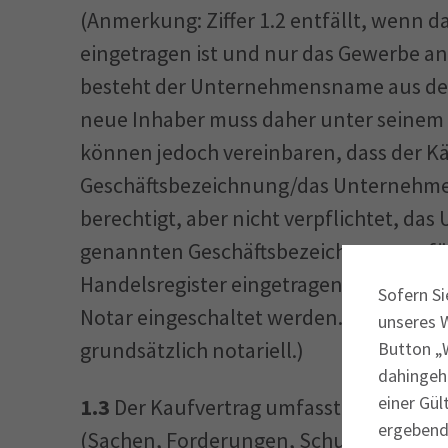
(Anmerkung: Ziffer 1.2 entfällt, wenn 
eingetragen ist und nur das Gewerbe a
besteht der Unternehmensname aus de
neue Inhaber muss daher unter seinem 
können jedoch vereinbaren, dass der Kä
Geschäftsbezeichnung/das Unternehmens
berechtigt, aber nicht verpflichtet, das
genannten Geschäftsbezeichnung zu fü
Handelsregister eingetragen, muss weg
Sofern Si
Notar eingeschaltet werden. Bei GmbH-A
unseres 
grundsätzlich notariell.)
Button „W
dahingeh
einer Gül
1.3
Der Kaufvertrag umfasst die in der
ergebende
(Sachen, Forderungen, Schutzrechte, 