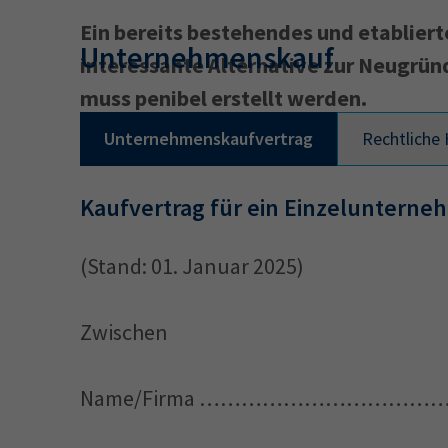
Ein bereits bestehendes und etablier
Unternehmenskauf
interessante Alternative zur Neugrü
34a
34c
muss penibel erstellt werden.
Wirtschaftsfa
Unternehmenskaufvertrag
AEVO
Rechtliche
34i
Kaufvertrag für ein Einzeluntern
(Stand: 01. Januar 2025)
Zwischen
Name/Firma …………………………