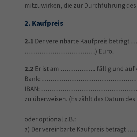
mitzuwirken, die zur Durchführung des V
2.
Kaufpreis
2.1
Der vereinbarte Kaufpreis betr
……………………………) Euro.
2.2
Er ist am …………….. fällig und auf d
Bank: ………………………………………
IBAN: ………………………………………
zu überweisen. (Es zählt das Datum des
oder optional z.B.:
a) Der vereinbarte Kaufpreis beträ