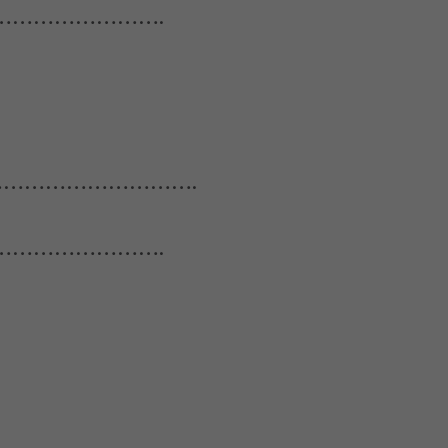
……………………….
…………………………….
……………………….