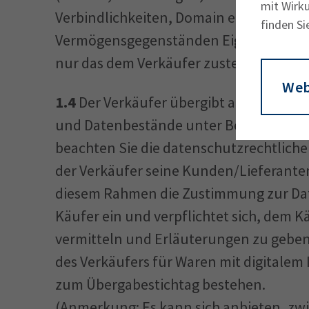
mit Wirku
Verbindlichkeiten, Domain etc.). Soweit
finden Si
Vermögensgegenständen Eigentumsvorb
nur das dem Verkäufer zustehende Anwa
Web
1.4
Der Verkäufer übergibt an den Käuf
und Datenbestände unter Berücksichti
beachten Sie die datenschutzrechtlichen 
der Verkäufer seine Kunden/Lieferante
diesem Rahmen die Zustimmung zur Date
Käufer ein und verpflichtet sich, dem 
vermitteln und Erläuterungen zu geben.
des Verkäufers für Waren mit digitalem
zum Übergabestichtag bestehen.
(Anmerkung: Es kann sich anbieten, zw