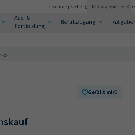
Leichte Sprache
IHK regional
Karr
Aus- &
Berufszugang
Ratgebe
Fortbildung
räge
suchen Sie?
Gefällt mir
0
nskauf
Sie auch aus den meistgesuchten Begriffen vor