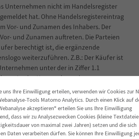
das Unternehmen nicht im Handelsregister
ngemeldet hat. Ohne Handelsregistereintrag
m Vor- und Zunamen des Inhabers. Der
Vor- und Zunamen auftreten. Die Parteien
ufer berechtigt ist, die ergänzende
logo weiterzuführen. Z.B.: Der Käufer ist
 Unternehmen unter der in Ziffer 1.1
hren. Ist das Unternehmen im
en der Handelsregisteränderungen ein
e uns Ihre Einwilligung erteilen, verwenden wir Cookies zur 
nteilen erfolgt die Übertragung
Webanalyse-Tools Matomo Analytics. Durch einen Klick auf d
ebanalyse akzeptieren“ erteilen Sie uns Ihre Einwilligung
end, dass wir zu Analysezwecken Cookies (kleine Textdateie
tigkeitsdauer von maximal zwei Jahren) setzen und die sich
 Anlage 1 aufgeführten Gegenstände
n Daten verarbeiten dürfen. Sie können Ihre Einwilligung je
Verträge, Kundenadressen,