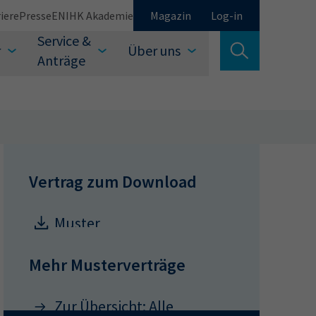
iere
Presse
EN
IHK Akademie
Magazin
Log-in
Service &
r
Über uns
Suche verlassen
Anträge
Schließen
Vertrag zum Download
Muster
Suchen
Unternehmenskaufvertrag
Mehr Musterverträge
Zur Übersicht: Alle
auswählen