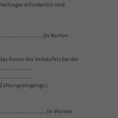
ertrages erforderlich sind.
ägt …………………….. (in Worten
as Konto des Verkäufers bei der
……………..
……………..
 Zahlungseingangs.)
gt ………………………... (in Worten