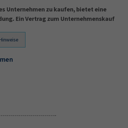
tes Unternehmen zu kaufen, bietet eine
ndung. Ein Vertrag zum Unternehmenskauf
Ausbildungsvertrag
Fachwirt
AdA
34d
Prüfungst
chwirt
34f
Negativerklärung
Sachkundeprüfung
B
 Hinweise
Betriebswirt
Prüfbericht
ehmen
…………………………….